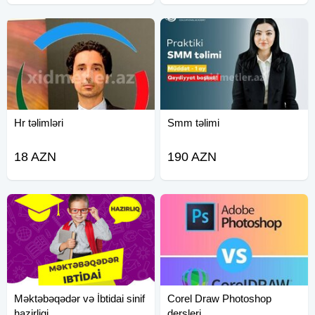
Hr təlimləri
Smm təlimi
18 AZN
190 AZN
Məktəbəqədər və İbtidai sinif
Corel Draw Photoshop
hazirligi
dersleri