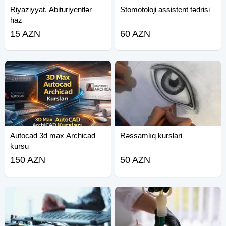
Riyaziyyat. Abituriyentlər
Stomotoloji assistent tədrisi
haz
15 AZN
60 AZN
Autocad 3d max Archicad
Rəssamlıq kurslari
kursu
150 AZN
50 AZN