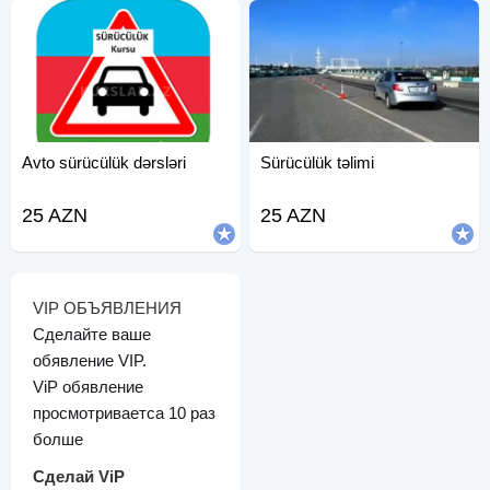
Avto sürücülük dərsləri
Sürücülük təlimi
25 AZN
25 AZN
VIP ОБЪЯВЛЕНИЯ
Сделайте ваше
обявление VIP.
ViP обявление
просмотриваетса 10 раз
болше
Сделай ViP