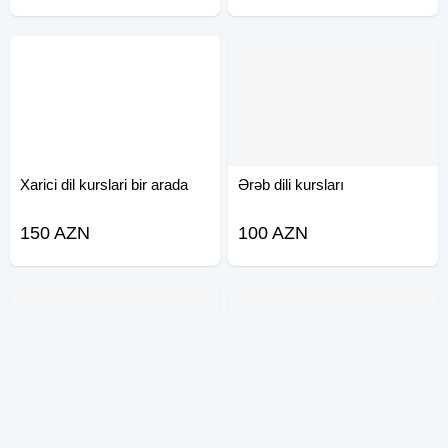
Xarici dil kurslari bir arada
Ərəb dili kursları
150 AZN
100 AZN
Ingilis və Rus dili kursları
Sürücülük təlimi