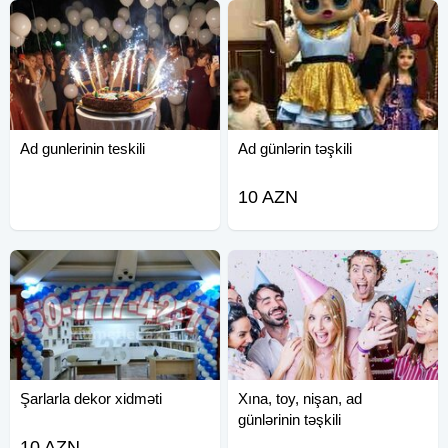
Ad gunlerinin teskili
Ad günlərin təşkili
10 AZN
Şarlarla dekor xidməti
Xına, toy, nişan, ad
günlərinin təşkili
10 AZN