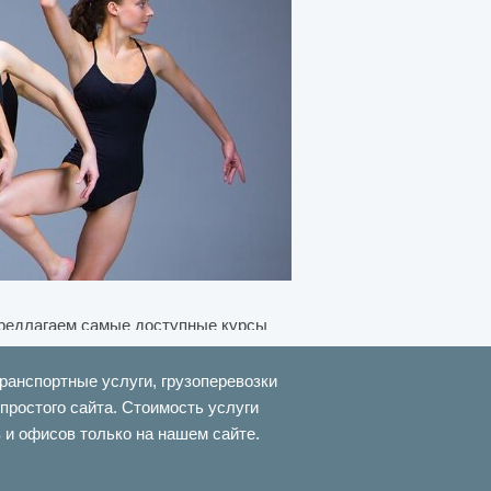
 предлагаем самые доступные курсы
транспортные услуги, грузоперевозки
простого сайта. Стоимость услуги
ртепиано, то вы попали по адресу.
 и офисов только на нашем сайте.
ртепиано. На курсах фортепиано
ла игры нот, гармонизацию (аккорды).