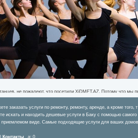
 танцев, не пожалеют, что посетили XiDMET.AZ. Потому что мы
е заказать услуги по ремонту, ремонту, аренде, а кроме того, 
те искать и находить дешевые услуги в Баку с помощью самого 
курс, могут связаться с нами. Если вам нужны уроки игры на фо
ее приемлемом виде. Самые подходящие услуги для ваших домов
ы, которые ведут профессиональные преподаватели игры на фо
ику игры на фортепиано, развитие ритма, теорию музыки, прави
 |
Контакты
a: 0