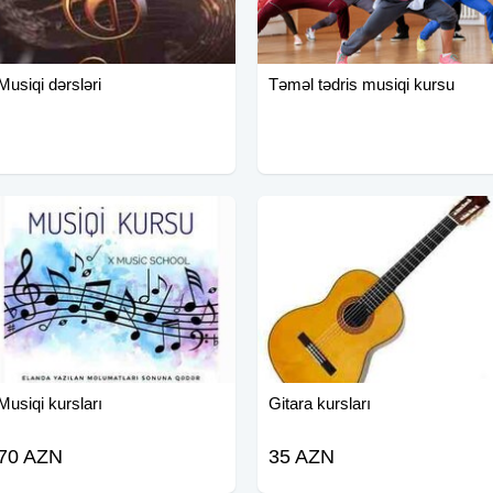
Musiqi dərsləri
Təməl tədris musiqi kursu
Musiqi kursları
Gitara kursları
70 AZN
35 AZN