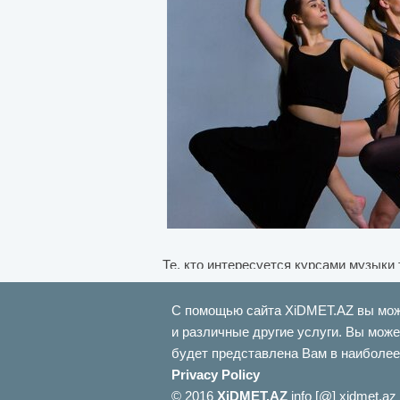
Те, кто интересуется курсами музыки
музыки танцев.
Сервис музыкальных курсов
С помощью сайта XiDMET.AZ вы может
и различные другие услуги. Вы може
Те, кто ищет какой-либо музыкальный 
будет представлена ​​Вам в наибол
Сайт XiDMET.AZ предлагает вам курс
Privacy Policy
преподают: музыкальное чувство, техн
© 2016
XiDMET.AZ
info [@] xidmet.az
Курсы игры на фортепиано