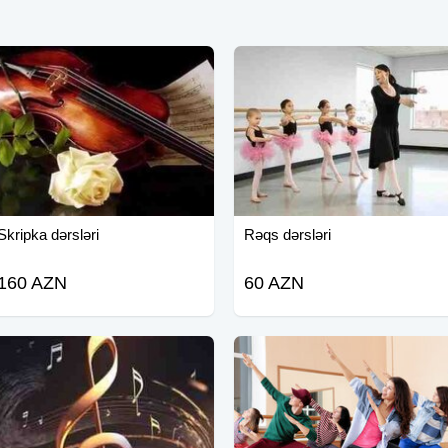
Skripka dərsləri
Rəqs dərsləri
160 AZN
60 AZN