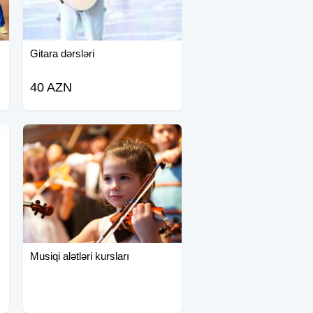
Gitara dərsləri
40 AZN
Musiqi alətləri kursları