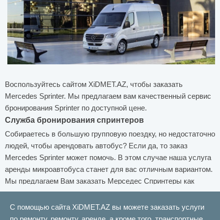
Воспользуйтесь сайтом XiDMET.AZ, чтобы заказать
Mercedes Sprinter. Мы предлагаем вам качественный сервис
бронирования Sprinter по доступной цене.
Служба бронирования спринтеров
Собираетесь в большую групповую поездку, но недостаточно
людей, чтобы арендовать автобус? Если да, то заказ
Mercedes Sprinter может помочь. В этом случае наша услуга
аренды микроавтобуса станет для вас отличным вариантом.
Мы предлагаем Вам заказать Мерседес Спринтеры как
люкс, так и стандарт в Баку. Наши комфортабельные
спринтеры доставят вам дополнительное удовольствие во
С помощью сайта XiDMET.AZ вы можете заказать услуги
время поездки.
по ремонту, ремонту, аренде, а кроме того, транспортные