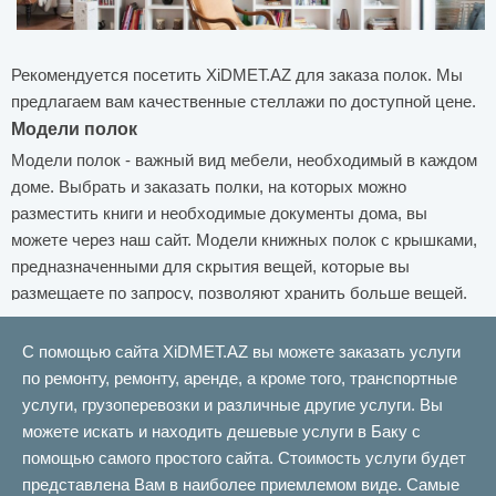
Рекомендуется посетить XiDMET.AZ для заказа полок. Мы
предлагаем вам качественные стеллажи по доступной цене.
Модели полок
Модели полок - важный вид мебели, необходимый в каждом
доме. Выбрать и заказать полки, на которых можно
разместить книги и необходимые документы дома, вы
можете через наш сайт. Модели книжных полок с крышками,
предназначенными для скрытия вещей, которые вы
размещаете по запросу, позволяют хранить больше вещей.
Эти модели - мебель, которую предпочитают люди, которые
хотят избежать неряшливого вида. Вы не пожалеете, если
С помощью сайта XiDMET.AZ вы можете заказать услуги
обратитесь к нам за любыми моделями стоек.
по ремонту, ремонту, аренде, а кроме того, транспортные
Заказ полок
услуги, грузоперевозки и различные другие услуги. Вы
Настенные полки без дверей и стекла - более
можете искать и находить дешевые услуги в Баку с
предпочтительный вариант для декоративного
помощью самого простого сайта. Стоимость услуги будет
использования. Не ищите дальше, чтобы заказать любые
представлена ​​Вам в наиболее приемлемом виде. Самые