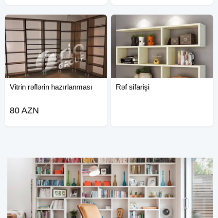
Vitrin rəflərin hazırlanması
Rəf sifarişi
80 AZN