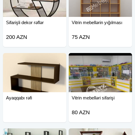
Sifarişli dekor rəflər
Vitrin mebellərin yığılması
200 AZN
75 AZN
Ayaqqabı rəfi
Vitrin mebelləri sifarişi
80 AZN