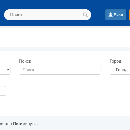
Вход
Поиск
Город
ристон Питиминутка