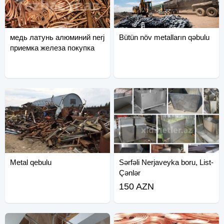
медь латунь алюминий nerj
Bütün növ metalların qəbulu
приемка железа покупка
металла
Metal qebulu
Sərfəli Nerjaveyka boru, List-
Çənlər
150 AZN