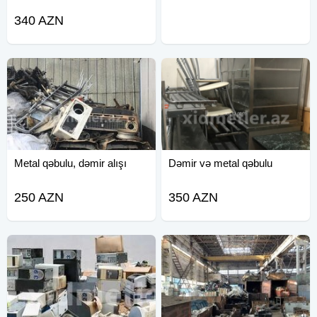
340 AZN
Metal qəbulu, dəmir alışı
Dəmir və metal qəbulu
250 AZN
350 AZN