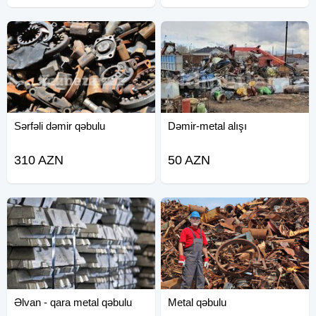
Sərfəli dəmir qəbulu
Dəmir-metal alışı
310 AZN
50 AZN
Əlvan - qara metal qəbulu
Metal qəbulu