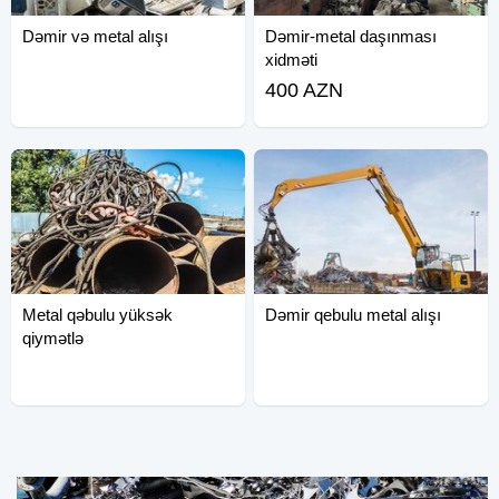
Dəmir və metal alışı
Dəmir-metal daşınması
xidməti
400 AZN
Metal qəbulu yüksək
Dəmir qebulu metal alışı
qiymətlə