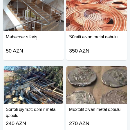
Məhəccər sifarişi
Sürətli əlvan metal qəbulu
50 AZN
350 AZN
Sərfəli qiymət: dəmir metal
Müxtəlif əlvan metal qəbulu
qəbulu
240 AZN
270 AZN