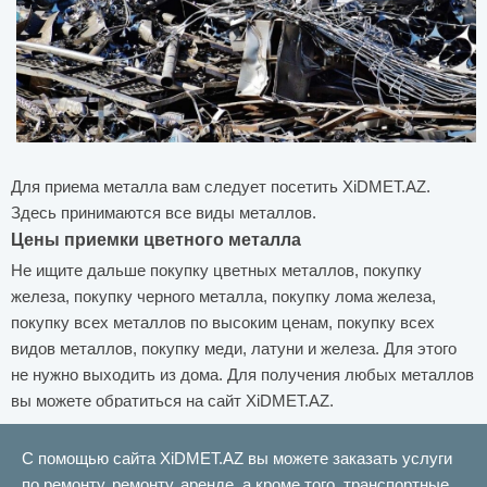
Для приема металла вам следует посетить XiDMET.AZ.
Здесь принимаются все виды металлов.
Цены приемки цветного металла
Не ищите дальше покупку цветных металлов, покупку
железа, покупку черного металла, покупку лома железа,
покупку всех металлов по высоким ценам, покупку всех
видов металлов, покупку меди, латуни и железа. Для этого
не нужно выходить из дома. Для получения любых металлов
вы можете обратиться на сайт XiDMET.AZ.
Цены на приемку черных металлов
По вопросам приемки металла, приемки железа, цен на
С помощью сайта XiDMET.AZ вы можете заказать услуги
приемку черных и цветных металлов, цен на металлом вы
по ремонту, ремонту, аренде, а кроме того, транспортные