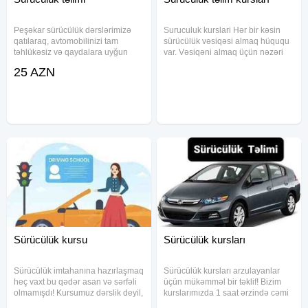
Peşəkar sürücülük dərslərimizə
Suruculuk kurslari Hər bir kəsin
qatılaraq, avtomobilinizi tam
sürücülük vəsiqəsi almaq hüququ
təhlükəsiz və qaydalara uyğun
var. Vəsiqəni almaq üçün nəzəri
şəkildə idarə etməyin sirlərini
və praktiki imtahan vermək
25 AZN
öyrənin. Tədris Proqramı: - Bir dərs
peşəkar hazırlaşmaq lazımdır.
(1 saat): 25 AZN - Paket (10 saat):
Home Education sürücülük
220 AZN (Avtomat Sürət
məktəbi Dövlət Yol Polisinin
dəstəyi və
Sürücülük kursu
Sürücülük kursları
Sürücülük imtahanına hazırlaşmaq
Sürücülük kursları arzulayanlar
heç vaxt bu qədər asan və sərfəli
üçün mükəmməl bir təklif! Bizim
olmamışdı! Kursumuz dərslik deyil,
kurslarımızda 1 saat ərzində cəmi
təlim materiallarından ibarətdir və
14 azn ödəməklə sürücülük