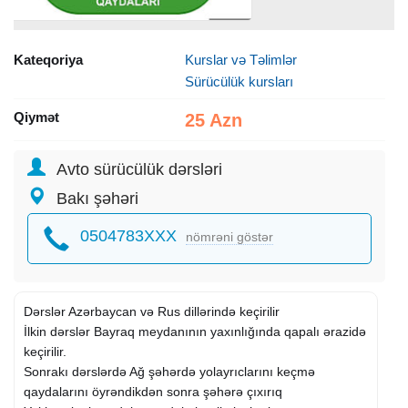
Kateqoriya
Kurslar və Təlimlər
Sürücülük kursları
Qiymət
25 Azn
Avto sürücülük dərsləri
Bakı şəhəri
0504783XXX
nömrəni göstər
Dərslər Azərbaycan və Rus dillərində keçirilir
İlkin dərslər Bayraq meydanının yaxınlığında qapalı ərazidə
keçirilir.
Sonrakı dərslərdə Ağ şəhərdə yolayrıclarını keçmə
qaydalarını öyrəndikdən sonra şəhərə çıxırıq