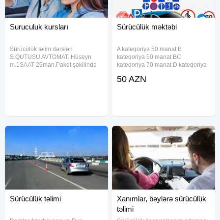
Suruculuk kursları
Sürücülük məktəbi
Sürücülük təlim dərsləri
A kateqoriya 50 manat B
S.QUTUSU AVTOMAT. Hüseyn
kateqoriya 50 manat BC
m.1SAAT 25man.Paket şəkilində
kateqoriya 70 manat D kateqoriya
10saat200man.YAŞ
70 manat E kateqoriya 70 manat
50 AZN
HƏDDİ18+.Tələbələri Gənclik
Nezeri ve praktiki dərslər kecirilir
metrosunun çıxışında
Respubkikanin butun
qarşılayıram.Avtomobilinizi stres
bolgelerinden yazılmaq
və qorxusuz, yol hərəkəti
mümkündür
qaydalarını
Sürücülük təlimi
Xanımlar, bəylərə sürücülük
təlimi