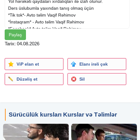
Yol hərəkəti qaydaları xırdalıqları ilə izah olunur.
Dərs üslubumla yaxından tanış olmaq üçün
*Tik tok*- Avto təlim Vaqif Rəhimov
*İnstaqram* - Avto təlim Vaqif Rəhimov
*Facebook* Avto təlim Vaqif Rəhimov
Paylaş
səhifələrinə baxa bilərsiz.
Maşın Changan Q05 (Cip) 2025
Tarix: 04.08.2026
Qiymət 1 saat 30 manat
5 saat 140 manat
10 saat 250 manat
ViP elan et
Elanı irəli çək
suruculuk telimi, avto telim, avto təlim, sürücülük, sürücülük
təlimi, maşın, инструктор по вождению, вождение, курсы
Düzəliş et
Sil
вождения
Sürücülük kursları Kurslar və Təlimlər