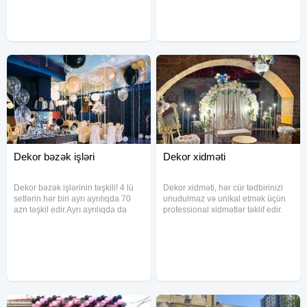
yüksək keyfiyyətə malik bayram
qızılı dirək. Giris qapi sarlar. Giriş
dekorları və
Dekor bəzək işləri
Dekor xidməti
Dekor bəzək işlərinin təşkili! 4 lü
Dekor xidməti, hər cür tədbirinizi
setlərin hər biri ayrı ayrılıqda 70
unudulmaz və unikal etmək üçün
azn təşkil edir.Ayrı ayrılıqda da
professional xidmətlər təklif edir.
mövcuddur. Uşaqlarınıza xoş
Xidmətlərimiz Azərbaycanda
xatirələr yaşatmaq istəyirsinizsə
müxtəlif bölgələrdə müştərilərin
doğum gününü bizə əmanət
istəklərinə uyğun təşkil olunur.
edin.Əyləncəli oyunlar,
Xidmətlərimiz: 1. Toy və