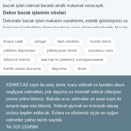
bəzək işləri xidməti barədə ətraflı məlumat verəcəyik.
Dekor bəzək işlərinin növləri
Dekorativ bəzək işləri məkanın xarakterini, estetik görünüşünü və
funksional rahatlığını formalaşdıran əsas elementlərdəndir. Hər bir
məkanın öz spesifik ehtiyacları və sahibinin zövqü olduğuna görə
kiraye cadir
çilingər
dam ortukleri
kombi temiri
dekorasiya xidmətləri də müxtəlif istiqamətlərdə nümayiş olunur.
Bu xidmətlər həm yaşayış evlərində, həm də ofis və ictimai
yüklerin daşınması
paltaryuyan temiri
soyuducu usta
məkanlarda rahatlıq, funksionallıq və gözəlliyi bir araya cəmləyir.
televizor servisi
мастер по ремонту холодильников
Dekor işləri sadəcə gözə xitab etmir. Əlavə olaraq, məkanın
kombi ustasi buzovna
daşınma
divan
işıqlandırma balansını, akustikası və enerjisinə fərqlilik qatır.
Divar kağızları və rəngləmə işləri
Divar kağızları dekorun ən klassik və eyni zamanda çoxçeşidli
XiDMET.AZ saytı ilə usta, təmir, icarə xidməti və bundan əlavə
üsulları arasındadır. Müxtəlif fakturalar, rəng palitraları və naxışlar
nəqliyyat xidmətləri, yük daşıma və müxtəlif xidmət sifarişləri
vasitəsilə məkan bir anda tamamilə yeni görünüş qazandırır.
yerinə yetirə bilərsiz. Bakıda ucuz xidmətlər ən asan saytı ilə
Divar kağızları ilə romantik, klassik, modern və hətta sənaye tərzi
axtarıb tapa edə bilərsiz. Xidmət qiyməti ən münasib olaraq
interyerlər yaratmaq olar. Rəngləmə işləri isə keyfiyyətli boya və
sizlərə təqdim ediləcək. Evlərə və ofisləriniz üçün ən uyğun
peşəkar texnika ilə icra edildikdə həm estetik, həm də praktiki
xidmetler yalnız bizim saytda.
cəhətdən uzunömürlü nəticə verir. Ləkəyə və rütubətə davamlı
Tel: 010 1334566