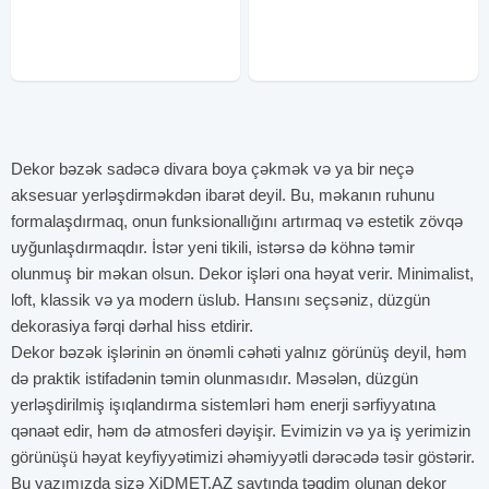
Kagiz Şou şar şou 50Azn Kopuk
Programlarin Sifarişi qəbul olunur
şoualov şou pena şou 60 AZN
Kloun Köpük şou Alov şou Pena
Faceart 50AZN Sehirbaz
şou Şar şou Kağız
Dekor bəzək sadəcə divara boya çəkmək və ya bir neçə
aksesuar yerləşdirməkdən ibarət deyil. Bu, məkanın ruhunu
formalaşdırmaq, onun funksionallığını artırmaq və estetik zövqə
uyğunlaşdırmaqdır. İstər yeni tikili, istərsə də köhnə təmir
olunmuş bir məkan olsun. Dekor işləri ona həyat verir. Minimalist,
loft, klassik və ya modern üslub. Hansını seçsəniz, düzgün
dekorasiya fərqi dərhal hiss etdirir.
Dekor bəzək işlərinin ən önəmli cəhəti yalnız görünüş deyil, həm
də praktik istifadənin təmin olunmasıdır. Məsələn, düzgün
yerləşdirilmiş işıqlandırma sistemləri həm enerji sərfiyyatına
qənaət edir, həm də atmosferi dəyişir. Evimizin və ya iş yerimizin
görünüşü həyat keyfiyyətimizi əhəmiyyətli dərəcədə təsir göstərir.
Bu yazımızda sizə XiDMET.AZ saytında təqdim olunan dekor