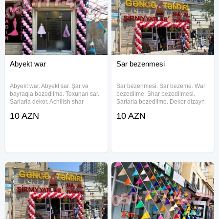
Abyekt war
Sar bezenmesi
Abyekt war. Abyekt sar. Şar və
Sar bezenmesi. Sar bezeme. War
bayraqla bəzədilmə. Toxunan sar.
bezedilme. Shar bezedilmesi.
Sarlarla dekor. Achilish shar
Sarlarla bezedilme. Dekor dizayn
dekoru. Abyek shari. Acilish
xidmeti. Sar dekorlar. Şar sifarişi.
10 AZN
10 AZN
tedbirinde sar bezek. Ad gunu
Dukan sar. shar dekorlar. decor.
bezek. Bayraq sifarishi. 3 bucaq
sar dekorlari. dekor shar. dekor
bayraq bezeme. mağaza şar
sar. decor war. dekor
dekor.