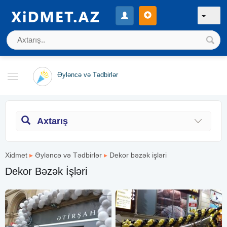
Əyləncə və Tədbirlər
Axtarış
Xidmet
▸
Əyləncə və Tədbirlər
▸
Dekor bəzək işləri
Dekor Bəzək İşləri