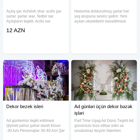
Açılış şar. Achilish shar. acilis şar.
Heliumla doldurulmuş şarlar hər
sarlar. şarlar. war. Tedbir sar.
yaş qrupuna sevinc gətirir. Yeni
Açılışların təşkili. Acilis sar.
açılan obyektlərin bəzədilməsi
Mağaza şar. dekor sar bezey. giris
üçün ideal seçimdir. Müxtəlif
12 AZN
war. giris war. giriw wari.
rənglər və dizaynlarla mövcuddur,
Achilishlarin teshkili. Acilish shar.
toxunma şarlar və falqa şarlar
Aciliw war.
daxil olmaqla. 2. Online
Dekor bezek isleri
Ad günləri üçün dekor bəzək
işləri
Ad günlərinin təşkil edilməsi
Part Time Uşag Ad Günü Təşkili Ad
Qiymet yalnız şəhər daxili Kloun
gününüzü bizə etibar edin və
-30 Azn Personajlar 30-40 Azn Şar
unudulmaz keçirin İstənilən
şou-30Azn Kagiz Şou 40 Azn
Personaj, Animatorlarin və Şou