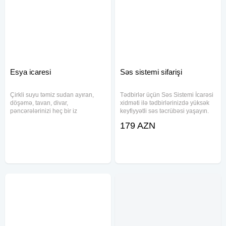
Esya icaresi
Səs sistemi sifarişi
Çirkli suyu təmiz sudan ayıran,
Tədbirlər üçün Səs Sistemi İcarəsi
döşəmə, tavan, divar,
xidməti ilə tədbirlərinizdə yüksək
pəncərələrinizi heç bir iz
keyfiyyətli səs təcrübəsi yaşayın.
qoymadan ideal silən və ən əsası
Qiymətə aşağıdakılar daxildir: - 2
179 AZN
xüsusi parametrlər əsasında
ədəd böyük səs ucaldıcı - Mikşer -
hazırlanmış sizi yormayan
2 ədəd mikrofon - Səs mühəndisi
dünyanın təmizlik üzrə tanınmış
və texniki
brendi Homettler