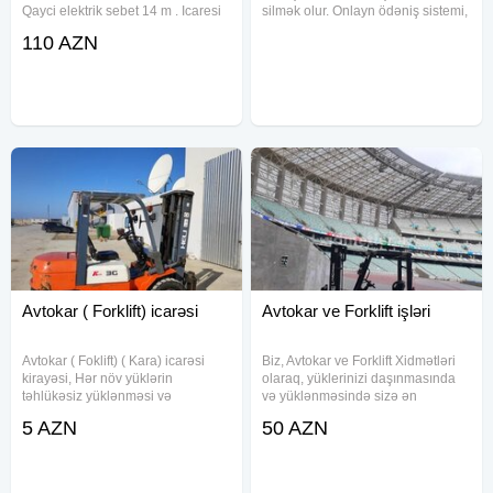
Qayci elektrik sebet 14 m . Icaresi
silmək olur. Onlayn ödəniş sistemi,
ve satisi mumkundur.ayliq ve
əhatəli kateqoriya və s. bu kimi
110 AZN
gunluk.8 metrden 50 metredek
lazımlı bütün funksiyalar sayta
diger sebet ve vilkalarin da icaresi
qurulub. Mobil və komputer
mumkundur. Gunluk 80
versiyaları işlənilib. Olduqca
Avtokar ( Forklift) icarəsi
Avtokar ve Forklift işləri
Avtokar ( Foklift) ( Kara) icarəsi
Biz, Avtokar ve Forklift Xidmətləri
kirayəsi, Hər növ yüklərin
olaraq, yüklerinizi daşınmasında
təhlükəsiz yüklənməsi və
və yüklənməsində sizə ən
boşalması, günlük, aylıq, illik
keyfiyyətli və peşəkar xidmətləri
5 AZN
50 AZN
xidmət, qiymət 1 palet üçün qeyd
təqdim edirik. 24/7 fəaliyyət
olunub, Zənginiz bizim üçün çox
göstərən xidmətimiz, sizin yük
qiymətlidir
daşıma ehtiyaclarınızı hər