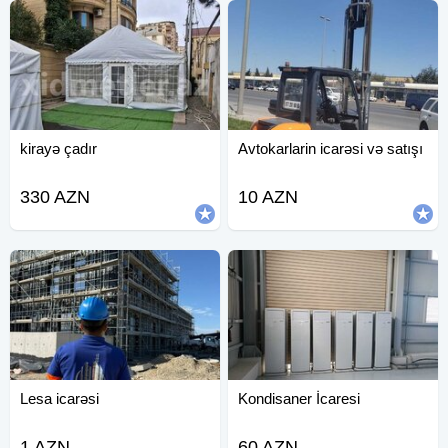
kirayə çadır
Avtokarlarin icarəsi və satışı
330 AZN
10 AZN
Lesa icarəsi
Kondisaner İcaresi
1 AZN
60 AZN