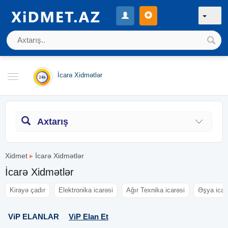
İcarə Xidmətlər
Axtarış
Xidmet
▸
İcarə Xidmətlər
İcarə Xidmətlər
Kirayə çadır
Elektronika icarəsi
Ağır Texnika icarəsi
Əşya icar
ViP ELANLAR
ViP Elan Et