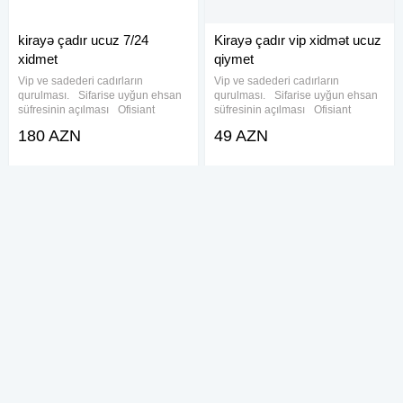
kirayə çadır ucuz 7/24
Kirayə çadır vip xidmət ucuz
xidmet
qiymet
Vip ve sadederi cadırların
Vip ve sadederi cadırların
qurulması. Sifarise uyğun ehsan
qurulması. Sifarise uyğun ehsan
süfresinin açılması Ofisiant
süfresinin açılması Ofisiant
Çayçı Qabyuyan Pover Qab-
Çayçı Qabyuyan Pover Qab-
180 AZN
49 AZN
qaşıq Stol stul Samavar Defn
qaşıq Stol stul Samavar Defn
masını Kiraye cadır, çadır,
masını Kiraye cadır, çadır,
palatka, cadırlar, defn masini,
palatka, cadırlar, defn masini,
cenaze
cenaze
kirayə çadır ucuz 7/24
Kirayə çadır 7\24
xidmet
Vip ve sadederi cadırların
Vip ve sadederi cadırların