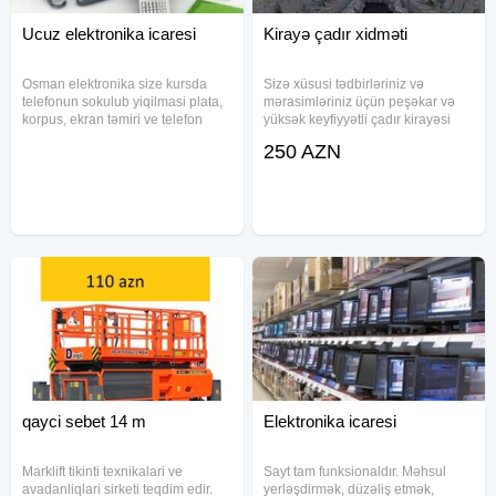
Ucuz elektronika icaresi
Kirayə çadır xidməti
Osman elektronika size kursda
Sizə xüsusi tədbirləriniz və
telefonun sokulub yiqilmasi plata,
mərasimləriniz üçün peşəkar və
korpus, ekran təmiri ve telefon
yüksək keyfiyyətli çadır kirayəsi
proqramlaşdırma yuksek
təklif edirik. Xidmətlərimiz sizə
250 AZN
seviyyede oyrederek sizi kursun
müxtəlif növ VIP və sadə çadırların
sonunda Diqqet diqqet !sertifikat
qurulmasını təqdim edir, bütün
ve ugurlu neticeyle bitiren
ehtiyaclarınızı
qayci sebet 14 m
Elektronika icaresi
Marklift tikinti texnikalari ve
Sayt tam funksionaldır. Məhsul
avadanliqlari sirketi teqdim edir.
yerləşdirmək, düzəliş etmək,