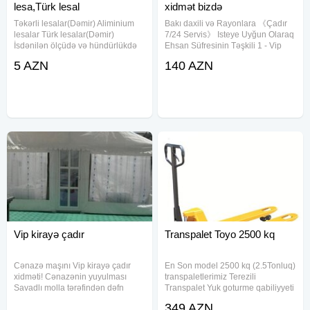
lesa,Türk lesal
xidmət bizdə
Təkərli lesalar(Dəmir) Aliminium
Bakı daxili və Rayonlara 《Çadır
lesalar Türk lesalar(Dəmir)
7/24 Servis》 Isteye Uyğun Olaraq
İsdənilən ölçüdə və hündürlükdə
Ehsan Süfresinin Təşkili 1 - Vip
Günlük, həftəlik, aylıq Satışı və
Çadır 2 - Sadə Çadir 3 - Dəfn
5 AZN
140 AZN
icarəsi Çatdırılma
maşını 4 - Kondisaner 5 - Cənazə
ödənişsizdir(15<)
maşını 6 - Pover 7 - Molla 8 - Çayçi
9 - Ofisant Kişi
Vip kirayə çadır
Transpalet Toyo 2500 kq
Cənazə maşını Vip kirayə çadır
En Son model 2500 kq (2.5Tonluq)
xidməti! Cənazənin yuyulması
transpaletlerimiz Terezili
Savadlı molla tərəfindən dəfn
Transpalet Yuk goturme qabiliyyeti
edilməsi Fəhlə xidməti
(2Ton) Tekerleri 70/60 mm
349 AZN