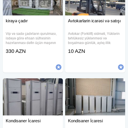
kirayə çadır
Avtokarlarin icarəsi və satışı
Vip və sadə çadırların qurulması,
Avtokar (Forklift) xidməti, Yüklərin
isdəyə görə ehsan süfrəsinin
təhlükəsiz yüklənməsi və
hazırlanması dəfin üçün maşının
boşalması günlük, aylıq illik
təşkili, peşakar işci heyətimiz ilə
xidmət, yüksək keyfiyyət, münasib
330 AZN
10 AZN
günün 24 saat xidmətinizdəyik.
qiymət 7/24 xidmətinizdəyik
ÜSDÜNLÜYÜMÜZ PEŞAKAR
OLMAĞIMIZDADI.
Kondisaner İcaresi
Kondisaner İcaresi