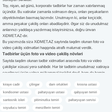
Toy, nişan, ad günü, korporativ tədbirlər hər zaman xatırlanmaq
üçündür. Bu xatirələr zamanla solmasın deyə, onları peşəkarların
obyektivindən baxmaq lazımdır. Unutmayın ki, anlar keçicidir,
amma peşəkar çəkiliş onları əbədiləşdirir. Əgər siz də unudulmaz
anlarınızı yaddaşa yazdırmaq istəyirsinizsə, doğru ünvan
XiDMET.AZ-dır.
Bu yazımızda sizə XiDMET.AZ saytında təqdim olunan foto və
video çəkiliş xidmətləri haqqında ətraflı məlumat verdik.
Tədbirlər üçün foto və video çəkiliş növləri
Saytda təqdim olunan tədbir xidmətləri arasında foto və video
çəkilişlər xüsusi yerə sahibdir. Hər bir tədbirin unudulmaz xatirəyə
çevrilməsi üçün yalnız mükəmməl təşkilat deyil, həm də həmin
anların peşəkar şəkildə lentə alınması əhəmiyyət kəsb edir. Foto
kiraye cadir
çilingər
dam ortukleri
krosna ustasi
və video çəkilişlər yalnız vizual sənəd kimi deyil, həm də
emosional və estetik baxımdan tədbirin ruhunu əks etdirən
kondisoner ustasi
paltaryuyan ustasi
qabyuyan temiri
materiallardır. Bu xidmətlər sayəsində istər toy, istər korporativ
santexnik isleri
pitiminutka temiri
paltaryuyan servisi
tədbir, istərsə də fərdi və ya kommersiya məqsədli çəkilişlər
soyuducu temiri
menzillerin temiri
olsun. Hər biri üçün uyğun formatda və yüksək keyfiyyətdə