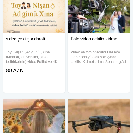
video çəkiliş xidməti
Foto video cekilis xidmeti
Toy , Nişan , Ad günü , Xına
Video va foto operator Har növ
(Məktəb, Universitet, şirkət
tədbirlərin yüksək səviyyədə
tədbirlərinin) video Fullhd və 4K
çəkilişi Xidmətlərimiz Son zəng Ad
formatında çəkilişi
günü Novruz cekilisleri Yeni il
80 AZN
cekilisleri Toy, Nisan, Xına,
çekilisleri Nömrədə votsap var.