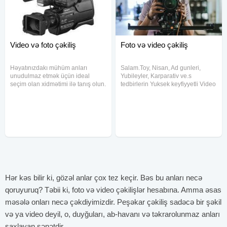
Video və foto çəkiliş
Foto və video çəkiliş
Həyatınızdakı mühüm anları
Salam.Toy, Nisan, Ad gunleri,
unudulmaz etmək üçün ideal
Yubileyler, Karparativ ve.s
seçim olan xidmətimi ilə tanış olun.
tedbirlerin Yuksek keyfiyyetli Video
Biz, toy, nişan, kiçik toy və xına
ve Foto Çekilişi.Limitsiz çekiliş
mərasimləri, ad günləri, baxça və
Yuksek keyfiyyet ve Münasib
məktəb tədbirləri kimi bir çox
qiymet.Etrafli melumat ucun
tədbiri peşəkar səviyyədə
buyurun zeng edin.
Hər kəs bilir ki, gözəl anlar çox tez keçir. Bəs bu anları necə
qoruyuruq? Təbii ki, foto və video çəkilişlər hesabına. Amma əsas
məsələ onları necə çəkdiyimizdir. Peşəkar çəkiliş sadəcə bir şəkil
və ya video deyil, o, duyğuları, ab-havanı və təkrarolunmaz anları
saxlayan sənətdir.