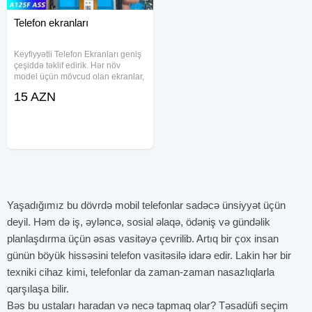
Telefon ekranları
Keyfiyyətli Telefon Ekranları geniş
çeşiddə təklif edirik. Hər növ
model üçün mövcud olan ekranlar,
cihazınızı yenidən əvvəlki
15 AZN
vəziyyətinə qaytarmaq üçün ideal
həll yoludur. Məhsullar: - A11: 35
AZN - A12: 40-45 AZN -
Yaşadığımız bu dövrdə mobil telefonlar sadəcə ünsiyyət üçün
deyil. Həm də iş, əyləncə, sosial əlaqə, ödəniş və gündəlik
planlaşdırma üçün əsas vasitəyə çevrilib. Artıq bir çox insan
günün böyük hissəsini telefon vasitəsilə idarə edir. Lakin hər bir
texniki cihaz kimi, telefonlar da zaman-zaman nasazlıqlarla
qarşılaşa bilir.
Bəs bu ustaları haradan və necə tapmaq olar? Təsadüfi seçim