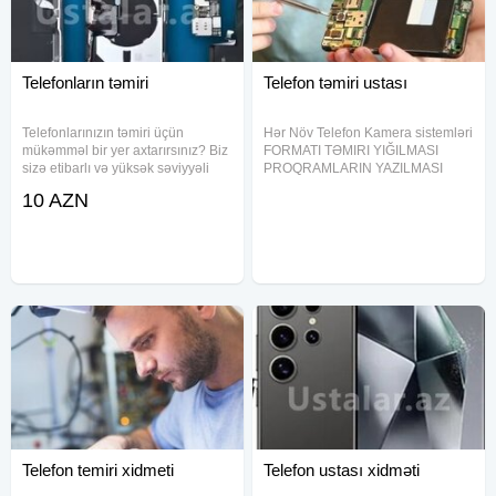
Telefonların təmiri
Telefon təmiri ustası
Telefonlarınızın təmiri üçün
Hər Növ Telefon Kamera sistemləri
mükəmməl bir yer axtarırsınız? Biz
FORMATI TƏMIRI YIĞILMASI
sizə etibarlı və yüksək səviyyəli
PROQRAMLARIN YAZILMASI
telefon təmiri xidmətləri təklif
Icloud açılması Ios Android
10 AZN
edirik. Xidmətlərimiz: - Bütün
Evinizdən heç yerə getmədən
telefon növlərinin təmiri - Xarici və
işinizi peşəkara həvalə edin.
daxili ehtiyat
Evinizdə və ya ofisinizdə xidmət
göstərilir.
Telefon temiri xidmeti
Telefon ustası xidməti