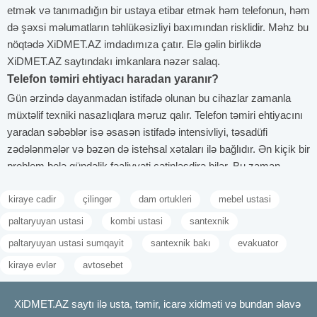
etmək və tanımadığın bir ustaya etibar etmək həm telefonun, həm
də şəxsi məlumatların təhlükəsizliyi baxımından risklidir. Məhz bu
nöqtədə XiDMET.AZ imdadımıza çatır. Elə gəlin birlikdə
XiDMET.AZ saytındakı imkanlara nəzər salaq.
Telefon təmiri ehtiyacı haradan yaranır?
Gün ərzində dayanmadan istifadə olunan bu cihazlar zamanla
müxtəlif texniki nasazlıqlara məruz qalır. Telefon təmiri ehtiyacını
yaradan səbəblər isə əsasən istifadə intensivliyi, təsadüfi
zədələnmələr və bəzən də istehsal xətaları ilə bağlıdır. Ən kiçik bir
problem belə gündəlik fəaliyyəti çətinləşdirə bilər. Bu zaman
peşəkar texniki xidmətə müraciət qaçılmaz olur.
Gündəlik istifadə nəticəsində yaranan nasazlıqlar
kiraye cadir
çilingər
dam ortukleri
mebel ustasi
Mobil telefonlar demək olar ki, səhərdən axşama qədər aktiv
paltaryuyan ustasi
kombi ustasi
santexnik
şəkildə istifadə olunur. Zəng etmək, mesaj yazmaq, internetdə
paltaryuyan ustasi sumqayit
santexnik bakı
evakuator
gəzmək, şəkil və video çəkmək, sosial mediadan istifadə cihazın
kirayə evlər
avtosebet
müxtəlif hissələrini daimi işə salır. Bu isə zamanla sensor ekranın
zəifləməsi, toxunmaya gec reaksiya verməsinə gəritib çıxarır.
Əlavə olaraq, proqramların donması və ya batareyanın tez
XiDMET.AZ saytı ilə usta, təmir, icarə xidməti və bundan əlavə
bitməsi kimi problemlərlə nəticələnə bilər. Ekranın çatlaması da