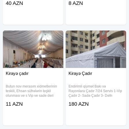
40 AZN
8 AZN
göstəririk. Müxtəlif ölçülərdə və
kandisaner bio tualet .DƏFN
tələblərə uyğun çadır seçimləri,
MAŞINI DA MÖVCUDDU 24 SAAT
tam xidmət paketi və
AKTİV. Kiraye cadır, çadır, palatka,
Kirayə çadır
Kirayə Çadır
Butun nov merasım xidmetlerinin
Endirimli qiymət Bakı və
teskili, Ehsan süfrələrin təşkil
Rayonlara Çadır 7/24 Servis 1-Vip
olunması ve s Vip ve sade deri
Çadır 2- Sadə Çadır 3- Dəfn
çadirlarin qurulması. Stol-stul Qab-
maşını 4- Aşbaz 5- Qabyuyan 6-
11 AZN
180 AZN
Qaşıq Ofisiant Çayçi Qabyu yan
Salatçı 7- Çayçı 8-Ofisant Kişi &
Pover Defn masini kondisioner
Qadın 9- Mühafizəçi 10- Mikrofon
24/7
11- Stol-Stul 12-