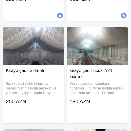
günün 24 saat xidmətinizdəyik.
qaşıq Stol stul Samavar Defn
ÜSDÜNLÜYÜMÜZ PEŞAKAR
masını Kiraye cadır, çadır,
OLMAĞIMIZDADI.
palatka, cadırlar, defn masini,
cenaze
Kirayə çadır xidməti
kirayə çadır ucuz 7/24
xidmet
Sizə xüsusi tədbirləriniz və
Vip ve sadederi cadırların
mərasimləriniz üçün peşəkar və
qurulması. Sifarise uyğun ehsan
yüksək keyfiyyətli çadır kirayəsi
süfresinin açılması Ofisiant
təklif edirik. Xidmətlərimiz sizə
Çayçı Qabyuyan Pover Qab-
250 AZN
180 AZN
müxtəlif növ VIP və sadə çadırların
qaşıq Stol stul Samavar Defn
qurulmasını təqdim edir, bütün
masını Kiraye cadır, çadır,
ehtiyaclarınızı
palatka, cadırlar, defn masini,
cenaze