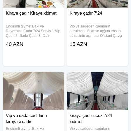
Kirayə çadır Kirayə xidmət
Kirayə çadır 7\24
Endirimli qiymət Bakı və
Vip ve sadederi cadırların
Rayonlara Çadır 7/24 Servis 1-Vip
qurulması. Sifarise uyğun ehsan
Çadır 2- Sadə Çadır 3- Dəfn
süfresinin açılması Ofisiant Çayçı
maşını 4- Aşbaz 5- Qabyuyan 6-
Qabyuyan Pover Qab-qaşıq Stol
40 AZN
15 AZN
Salatçı 7- Çayçı 8-Ofisant Kişi &
stul Samavar Kiraye cadır, çadır,
Qadın 9- Mühafizəçi 10- Mikrofon
palatka, cadırlar, defn masini,
11- Stol-Stul 12- Qab-qaşıq 13-
cenaze masini, qara masin.
Vip və sadə cadirlarin
kirayə çadır ucuz 7/24
kirayəsi cadir
xidmet
Endirimli qiymət Bakı və
Vip ve sadederi cadırların