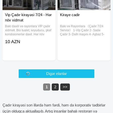
Vip Çadır kirayəsi 7/24 - Hər
Kiraye cadir
növ xidmət
Baki daxili və rayonlara VİP çadır
Bakı və Rayonlara 《Çadır 7/24
xidməti. Bio tualet, soyuducu, şkaf
Servisi》 1-Vip Çadır 2- Sadə
kondisionerlər daxil. Hər növ
Çadır 3- Dəfn maşını 4- Aşbaz 5-
xidmət.
Qabyuyan 6-Salatçı 7- Çayçı 8-
10 AZN
Ofisant Kişi & Qadın 9- Mühafizəçi
10- Mikrofon 11- Stol-Stul 12- Qab-
qaşıq 13-
Vip kirayə çadır
Kiraye cadir xidmeti