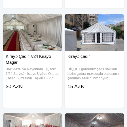
Kirayə Çadır 7/24 Kirayə
Kirayə çadır
Mağar
Bakı daxili və Rayonlara 《Çadır
DİQQET gördünüz çadır səkilləri
7/24 Servis》 Isteye Uyğun Olaraq
bizim çadıra məxsusdu basqsının
Ehsan Süfresinin Təşkili 1 - Vip
çadırının səkilini biz qoyub
Çadır 2 - Sadə Çadir 3 - Dəfn
mustəriləri aldatmiriq bizə ayıd
30 AZN
15 AZN
maşını 4 - Kondisaner 5 - Defn
olan sekileri qoyuruq çadır
Oftamobili 6 - Pover 7 - Molla 8 -
secərkən diqqətli olun səkil təlləb
Çayçi 9 - Ofisant Kişi
edin 24 saat 24 saat Vip ve