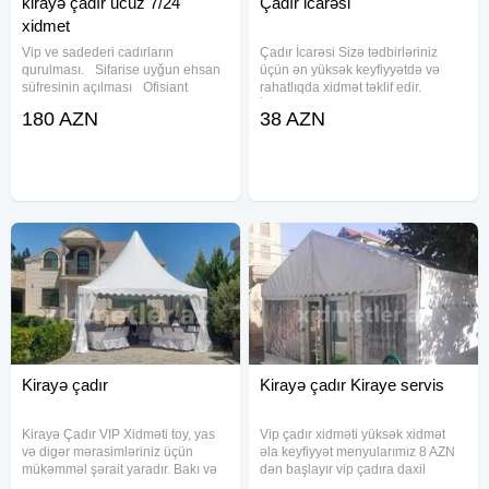
kirayə çadır ucuz 7/24
Çadır icarəsi
xidmet
Vip ve sadederi cadırların
Çadır İcarəsi Sizə tədbirləriniz
qurulması. Sifarise uyğun ehsan
üçün ən yüksək keyfiyyətdə və
süfresinin açılması Ofisiant
rahatlıqda xidmət təklif edir.
Çayçı Qabyuyan Pover Qab-
İstənilən növ məclislər və
180 AZN
38 AZN
qaşıq Stol stul Samavar Defn
mərasimlər üçün VIP və sadə
masını Kiraye cadır, çadır,
çadırların qurulması təmin edilir.
palatka, cadırlar, defn masini,
Xidmətlərimizə aşağıdakılar
cenaze
Kirayə çadır
Kirayə çadır Kiraye servis
Kirayə Çadır VIP Xidməti toy, yas
Vip çadır xidməti yüksək xidmət
və digər mərasimləriniz üçün
əla keyfiyyət menyularımız 8 AZN
mükəmməl şərait yaradır. Bakı və
dən başlayır vip çadıra daxil
rayonlarda fasiləsiz olaraq xidmət
döşəmə parket myakki stullar