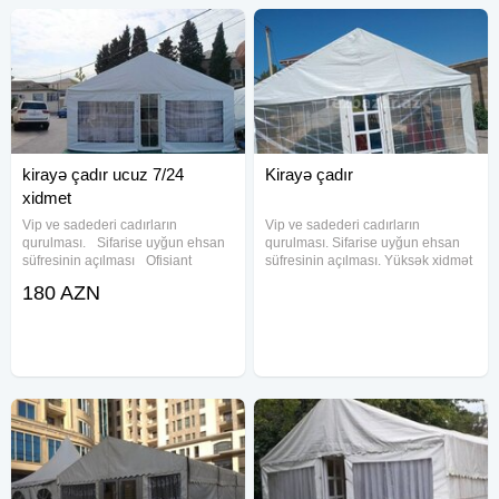
kirayə çadır ucuz 7/24
Kirayə çadır
xidmet
Vip ve sadederi cadırların
Vip ve sadederi cadırların
qurulması. Sifarise uyğun ehsan
qurulması. Sifarise uyğun ehsan
süfresinin açılması Ofisiant
süfresinin açılması. Yüksək xidmət
Çayçı Qabyuyan Pover Qab-
sərfəli qiymət Ofisiant Çayçı
180 AZN
qaşıq Stol stul Samavar Defn
Qabyuyan Pover Qab-qaşıq Stol
masını Kiraye cadır, çadır,
stul Samavar Kondisaner Kiraye
palatka, cadırlar, defn masini,
cadır, çadır, palatka, cadırlar,
cenaze