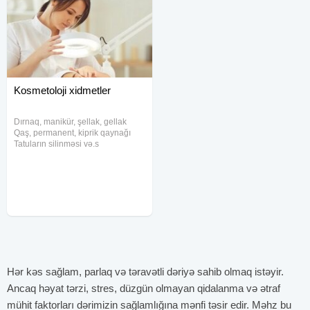
Kosmetoloji xidmetler
Dırnaq, manikür, şellak, gellak
Qaş, permanent, kiprik qaynağı
Tatuların silinməsi və.s
Kosmetoloji xidmetler!
Hər kəs sağlam, parlaq və təravətli dəriyə sahib olmaq istəyir.
Ancaq həyat tərzi, stres, düzgün olmayan qidalanma və ətraf
mühit faktorları dərimizin sağlamlığına mənfi təsir edir. Məhz bu