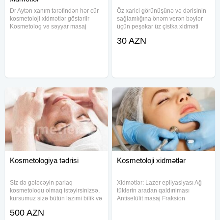
Dr Aytən xanım tərəfindən hər cür
Öz xarici görünüşünə və dərisinin
kosmetoloji xidmətlər göstərilr
sağlamlığına önəm verən bəylər
Kosmetolog və səyyar masaj
üçün peşəkar üz çistka xidməti
xidmətlərimiz
təqdim edirik. Mərkəzimiz ən
30 AZN
mövcudur.xanımlardan ibarət
müasir avadanlıqlarla təchiz
personaldır.Xanımlar və bəylər
olunmuşdur və prosedurlar yalnız
müracət edə bilər.Üz və bədən
yüksək keyfiyyətli məhsullarla
dərisinə qulluq və s
Kosmetologiya tədrisi
Kosmetoloji xidmətlər
Siz də gələcəyin parlaq
Xidmətlər: Lazer epilyasiyası Ağ
kosmetoloqu olmaq istəyirsinizsə,
tüklərin aradan qaldırılması
kursumuz sizə bütün lazımi bilik və
Antiselülit masaj Fraksion
bacarıqları qazandıracaq. Kursun
lazer(çapıqların aradan
500 AZN
müddəti 3 aydır və dərslər həftədə
qaldırılması)