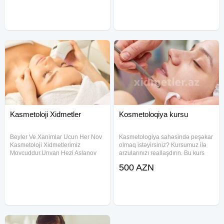
2 dəfə, hər biri 1 saat yarım
olmaqla keçirilir. Bu
Kasmetoloji Xidmetler
Kosmetoloqiya kursu
Beyler Ve Xanimlar Ucun Her Nov
Kasmetologiya sahəsində peşəkar
Kasmetoloji Xidmetlerimiz
olmaq istəyirsiniz? Kursumuz ilə
Movcuddur.Unvan Hezi Aslanov
arzularınızı reallaşdırın. Bu kurs
Metrosu.Şah Estetik
kosmetologiya sahəsində dərin
500 AZN
Kilinikası.Elaqe Nomrem Aşagida
biliklər və praktiki bacarıqlar
Qeyd Olunub.İş Saatimiz 10:00
təqdim edərək, sizi uğurlu bir
dan Axsam Saat 19:00
mütəxəssisə çevirəcək
QederKasmetoloji Xidmetler