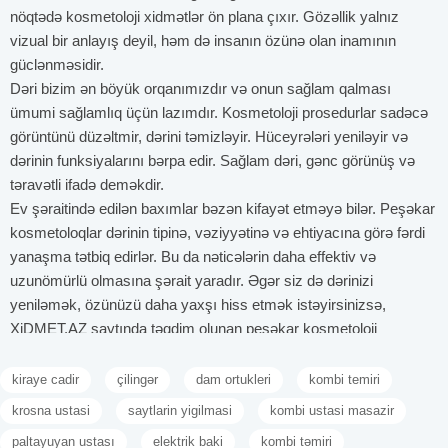
nöqtədə kosmetoloji xidmətlər ön plana çıxır. Gözəllik yalnız
vizual bir anlayış deyil, həm də insanın özünə olan inamının
güclənməsidir.
Dəri bizim ən böyük orqanımızdır və onun sağlam qalması
ümumi sağlamlıq üçün lazımdır. Kosmetoloji prosedurlar sadəcə
görüntünü düzəltmir, dərini təmizləyir. Hüceyrələri yeniləyir və
dərinin funksiyalarını bərpa edir. Sağlam dəri, gənc görünüş və
təravətli ifadə deməkdir.
Ev şəraitində edilən baxımlar bəzən kifayət etməyə bilər. Peşəkar
kosmetoloqlar dərinin tipinə, vəziyyətinə və ehtiyacına görə fərdi
yanaşma tətbiq edirlər. Bu da nəticələrin daha effektiv və
uzunömürlü olmasına şərait yaradır. Əgər siz də dərinizi
yeniləmək, özünüzü daha yaxşı hiss etmək istəyirsinizsə,
XiDMET.AZ saytında təqdim olunan peşəkar kosmetoloji
xidmətlərdən yararlanın. İndi isə mövzunu birlikdə araşdıraq.
Müxtəlif növ kosmetoloji prosedurlar
kiraye cadir
çilingər
dam ortukleri
kombi temiri
Kosmetoloji xidmətlər yalnız estetik məqsədlərə deyil. Eyni
krosna ustasi
saytlarin yigilmasi
kombi ustasi masazir
zamanda sağlamlıq və dərinin ümumi vəziyyətinin
paltayuyan ustası
elektrik baki
kombi təmiri