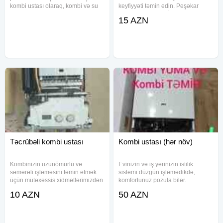
kombi ustası olaraq, kombi və su
keyfiyyəti təmin edin. Peşəkar
qızdırıcılarınızın təmirini, texniki
kombi ustalarımız İmmergas, Baxi,
15 AZN
baxışını və tam bərpasını təmin
İtaltherm kimi dünyaca məşhur
edirik. Xidmətlərimiz: - Kombilərin
brendlərdən başlayaraq, Eca,
texniki
Demirdöküm, Baymak, Emko,
Təcrübəli kombi ustası
Kombi ustası (hər növ)
Kombinizin uzunömürlü və
Evinizin və iş yerinizin istilik
səmərəli işləməsini təmin etmək
sistemi düzgün işləmədikdə,
üçün mütəxəssis xidmətlərimizdən
komfortunuz pozula bilər.
faydalanın. Təcrübəli kombi ustası
Təcrübəli kombi ustası olaraq, hər
10 AZN
50 AZN
olaraq, hər növ kombi və su
növ kombilərin təmiri, yuyulması
qızdırıcılarının təmiri, servisi və
və quraşdırılması xidmətlərini
diaqnostikasını həyata
peşəkar səviyyədə həyata