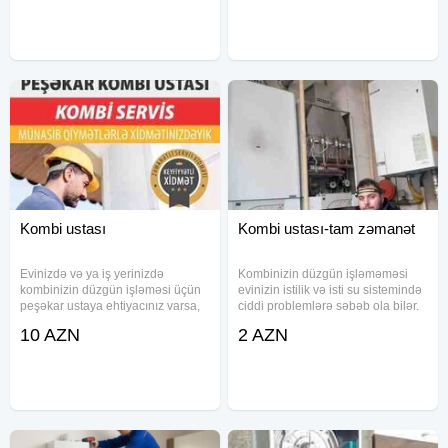
movcuddur.Sumqayıt, Saray,
kombi və su qızdırıcılarının təmiri,
Ceyranbatan, Novxanı, Xirdalan,
radiatorların yuyulması və
Bakı bir sözlə
Kombi ustası
Kombi ustası-tam zəmanət
Evinizdə və ya iş yerinizdə
Kombinizin düzgün işləməməsi
kombinizin düzgün işləməsi üçün
evinizin istilik və isti su sistemində
peşəkar ustaya ehtiyacınız varsa,
ciddi problemlərə səbəb ola bilər.
doğru ünvandasınız. Təcrübəli və
Biz bu problemlərin qarşısını
10 AZN
2 AZN
ixtisaslı kombi ustası olaraq, hər
almaq və kombinizin optimal
növ kombi təmirini və baxımını
vəziyyətdə işləməsini təmin etmək
yüksək keyfiyyətlə həyata
üçün peşəkar xidmət