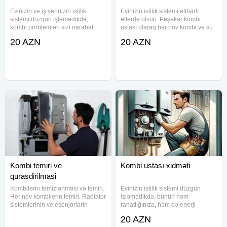
Evinizin və iş yerinizin istilik
Evinizin istilik sistemi etibarlı
sistemi düzgün işləmədikdə,
əllərdə olsun. Peşəkar kombi
kombi problemləri sizi narahat
ustası olaraq hər növ kombi və su
edirsə, peşəkar kombi ustası
qızdırıcılarının təmirini həyata
20 AZN
20 AZN
xidmətimizlə etibarlı həllər təklif
keçiririk. Təcrübəli
edirik. Təcrübəli mütəxəssislərimiz
mütəxəssislərimiz diaqnostikadan
bütün növ kombilərin
başlayaraq, ehtiyat hissələrinin
Kombi temiri ve
Kombi ustası xidməti
qurasdirilmasi
Kombilərin təmizlənməsi və temiri.
Evinizin istilik sistemi düzgün
Her nov kombilerin temiri. Radiator
işləmədikdə, bunun həm
sistemlerinin ve esenjorlarin
rahatlığınıza, həm də enerji
temizlenmesi. Butun nov
sərfiyyatınıza təsiri böyük ola bilər.
20 AZN
kombilerin temiri
Təcrübəli kombi ustası olaraq,