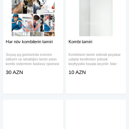
Hər növ kombilerin təmiri
Kombi təmiri
Soyuq qış günlərində evinizin
Kombilərin təmiri xidməti peşəkar
istiliyini və rahatlığını təmin edən
ustalar tərəfindən yüksək
kombi sisteminin fasiləsiz işləməsi
keyfiyyətlə həyata keçirilir. İstər
hər kəs üçün vacibdir. Peşəkar
İmmergas, Baxi, Eca,
30 AZN
10 AZN
ustalarımız tərəfindən həyata
Demirdöküm, Baymak, İtaltherm,
keçirilən hər növ kombilərin təmiri
Ariston, Viessman, Emko, Vaillant
xidməti ilə siz
kimi məşhur markaların, istərsə də