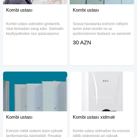
Kombi ustası
Kombi ustası
Kombi ustası xidmətini göstəririk.
Soyuq havalarda evinizin istiliyini
Vaxt itirmədən zəng edin. Xidmətin
təmin edən kombi və su
keyfiyyətindən razı qalacaqsınız.
qızdırıcılarının fasiləsiz və səmərəli
Hər növ kombilərin təmiri,
işləməsi üçün mütəxəssis dəstəyi
30 AZN
sisteminin yuyulması, hava
vacibdir. Peşəkar kombi ustası
vurulması, qaz sərfinin azaldılması
olaraq, bütün marka və modellərin
və quraşdırılması, plata
təmirini, eləcə də
Kombi ustası
Kombi ustası xidməti
Evinizin istilik sistemi daim yüksək
Kombi ustası xidmətləri ilə evinizin
performansla işləməlidir. Peşəkar
istilik sistemində ən yüksək