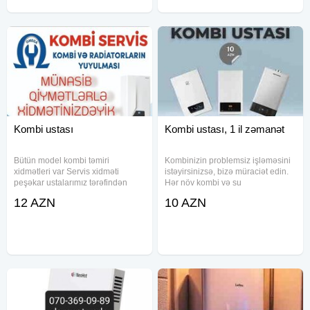
Kombi ustası
Kombi ustası, 1 il zəmanət
Bütün model kombi təmiri
Kombinizin problemsiz işləməsini
xidmətleri var Servis xidməti
istəyirsinizsə, bizə müraciət edin.
peşəkar ustalarımız tərəfindən
Hər növ kombi və su
həyata kecirilir və zəmanət verilir.
qızdırıcılarının təmiri, yuyulması və
12 AZN
10 AZN
KAMPA firmasının aparatı və
baxımı xidmətlərini peşəkar
kimyasalından istifade ederek
şəkildə həyata keçiririk. İşimizin
KOMBİ VƏ RADİATORLARINIZI
keyfiyyətinə tam zəmanət