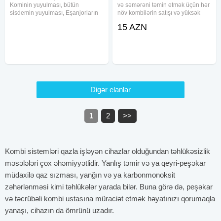
Kominin yuyulması, bütün
və səmərəni təmin etmək üçün hər
sisdemin yuyulması, Eşanjorların
növ kombilərin satışı və yüksək
dəyişməsi, yuyulması,
səviyyədə təmiri mövcuddur.
15 AZN
Kondisionerlərin təmiri,
Peşəkar komandamız istər yeni
Quruşdırılması, yuyulması, Qaz
kombi quraşdırılması, istərsə də
vurulması, Paltar yuyan,
mövcud kombilərin
Soyuducu, Market soyuducuların
Digər elanlar
1
2
>>
Kombi sistemləri qazla işləyən cihazlar olduğundan təhlükəsizlik
məsələləri çox əhəmiyyətlidir. Yanlış təmir və ya qeyri-peşəkar
müdaxilə qaz sızması, yanğın və ya karbonmonoksit
zəhərlənməsi kimi təhlükələr yarada bilər. Buna görə də, peşəkar
və təcrübəli kombi ustasına müraciət etmək həyatınızı qorumaqla
yanaşı, cihazın da ömrünü uzadır.