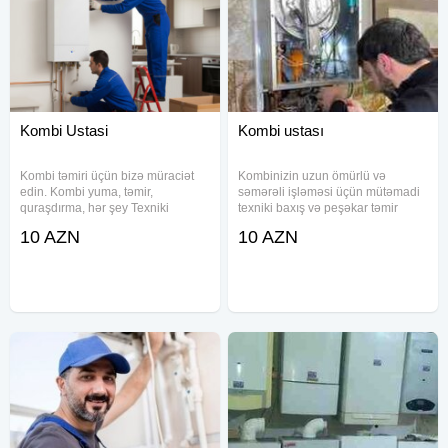
Kombi Ustasi
Kombi ustası
Kombi təmiri üçün bizə müraciət
Kombinizin uzun ömürlü və
edin. Kombi yuma, təmir,
səmərəli işləməsi üçün mütəmadi
quraşdırma, hər şey Texniki
texniki baxış və peşəkar təmir
Xidmətlər: Kondisioner, Kombi,
vacibdir. Kombi və radiator
10 AZN
10 AZN
Elektrik və Soyuducu Təmir
xidmətlərində keyfiyyət, sürət və
Xidmətləri
müştəri məmnuniyyətini əsas
prinsiplərimiz kimi qəbul edirik.
Kombi