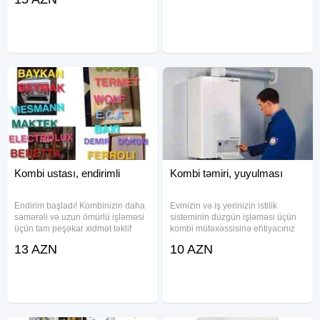
Peşəkar kombi ustası olaraq,
RADİATORLARINIZI mükəmməl
kombi və su qızdırıcılarının hər növ
şəkildə yuyuruq İSDTİ SU
texniki problemlərini operativ və
XƏTLƏRİNİN VƏ SU
keyfiyyətli
KRANTLARININ ƏRPDƏN
TƏMİZLƏNMƏSİNDƏ DƏ
Kombi ustası, endirimli
Kombi təmiri, yuyulması
Endirim başladı! Kombinizin daha
Evinizin və iş yerinizin istilik
səmərəli və uzun ömürlü işləməsi
sisteminin düzgün işləməsi üçün
üçün tam peşəkar xidmət təklif
kombi mütəxəssisinə ehtiyacınız
edirik. Təmir və servis
var? Təcrübəli və peşəkar kombi
13 AZN
10 AZN
xidmətlərimiz: - Kombi və sistem
ustası olaraq, bütün növ
yuyulması - Fanın təmizlənməsi -
kombilərin təmiri və yuyulması
Sistemin çəkilişi və
xidmətlərini yerində və sürətli