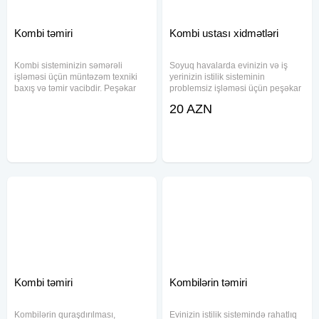
Kombi təmiri
Kombi ustası xidmətləri
Kombi sisteminizin səmərəli
Soyuq havalarda evinizin və iş
işləməsi üçün müntəzəm texniki
yerinizin istilik sisteminin
baxış və təmir vacibdir. Peşəkar
problemsiz işləməsi üçün peşəkar
kombi ustası olaraq, istənilən
kombi ustası xidmətimizdən
20 AZN
marka və model kombi cihazlarının
faydalanın. İstənilən marka və
texniki xidməti və təmiri üzrə geniş
model kombilərin təmiri,
xidmətlər təklif edirik
quraşdırılması və texniki baxışı ilə
məşğul
Kombi təmiri
Kombilərin təmiri
Kombilərin quraşdırılması,
Evinizin istilik sistemində rahatlıq