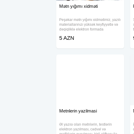
Mətn yığımı xidməti
Peşəkar mətn yığımı xidmətimiz, yazılı
materiallarınızı yüksək keyfiyyətlə və
dəqiqliklə elektron formada
hazırlamaq üçün nəzərdə tutulub.
5 AZN
Xidmətlərimiz: - Şeirlərin, məqalələrin,
hekayələrin və mətnlərin elektron
Metnlerin yazilmasi
Əl yazısı olan mətnlərin, testlərin
elektron yazılması, cədvəl və