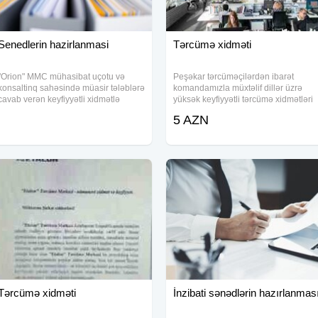
Senedlerin hazirlanmasi
Tərcümə xidməti
"Orion" MMC mühasibat uçotu və
Peşəkar tərcüməçilərdən ibarət
konsaltinq sahəsində müasir tələblərə
komandamızla müxtəlif dillər üzrə
cavab verən keyfiyyətli xidmətlə
yüksək keyfiyyətli tərcümə xidmətləri
bərabər etibarlı partnyorluq da təklif
göstəririk. Bizim məqsədimiz sizə
5 AZN
edir. Əmək haqqı kartının açılması
dəqiq, etibarlı və sürətli tərcümə
Bank hesabının açılması Hesab
təqdim etməkdir. Xidmətlərimiz: -
Sənədlərin
Tərcümə xidməti
İnzibati sənədlərin hazırlanmas