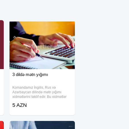
3 dildə mətn yığımı
Komandamız İngilis, Rus və
Azərbaycan dilində mətn yığımı
xidmətlərini təklif edir. Bu xidmətlər
həm şəxsi, həm də peşəkar
5 AZN
ehtiyaclarınıza uyğunlaşdırılıb və
yüksək keyfiyyətlə təqdim edilir. Təklif
etdiyimiz