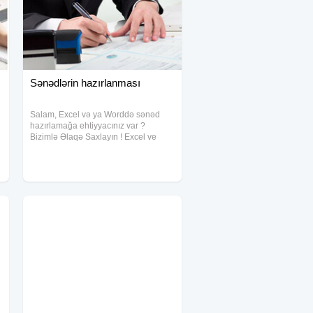
Sənədlərin hazırlanması
Salam, Excel və ya Worddə sənəd
hazırlamağa ehtiyyacınız var ?
Bizimlə Əlaqə Saxlayın ! Excel ve
wordde senedlerin hazirlanmasi