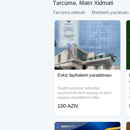
Tərcümə, Mətn Xidməti
Tərcümə xidməti
Mətnlərin yazılması
Eskiz layihələrin yaradılması
Təqdim etdiyimiz xidmətlər
çərçivəsində fərdi yaşayış və qeyri-
yaşayış obyektlərinin eskiz
layihələrinin hazırlanmasını həyata
100 AZN
keçiririk. Layihələrimiz, obyektləriniz
üçün BTİ-nin tələb etdiyi ilkin
sənədləri təqdim