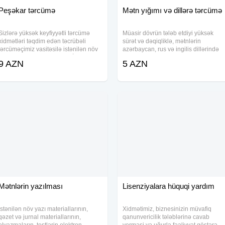
Peşəkar tərcümə
Mətn yığımı və dillərə tərcümə
Sizlərə yüksək keyfiyyətli tərcümə
Müasir dövrün tələb etdiyi yüksək
xidmətləri təqdim edən təcrübəli
sürət və dəqiqliklə, mətnlərin
tərcüməçimiz vasitəsilə istənilən növ
azərbaycan, rus və ingilis dillərində
mətni Azərbaycan dilindən İngilis
təcili və surətli yığımı xidmətini təklif
9 AZN
5 AZN
dilinə dəqiqliklə tərcümə edə
edirik. Məqalələrin, riyazi fiqurların və
bilərsiniz. Tərcümə prosesində
sənədlərin scaner olunması, PDF
düzgünlük, məntiqi
Mətnlərin yazılması
Lisenziyalara hüquqi yardım
İstənilən növ yazı materiallarının,
Xidmətimiz, biznesinizin müvafiq
qəzet və jurnal materiallarının,
qanunvericilik tələblərinə cavab