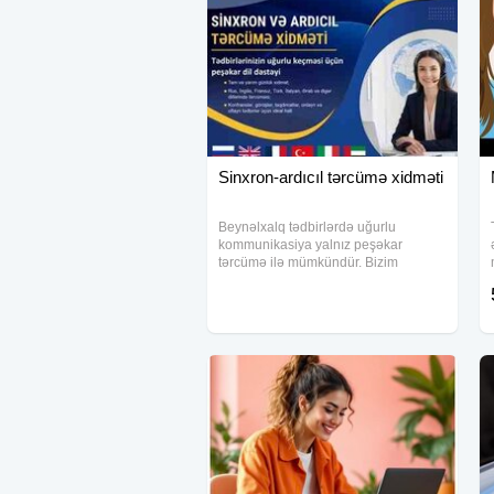
Sinxron-ardıcıl tərcümə xidməti
Beynəlxalq tədbirlərdə uğurlu
kommunikasiya yalnız peşəkar
tərcümə ilə mümkündür. Bizim
Sinxron və Ardıcıl Tərcümə
Xidmətimiz tədbirlərinizin keyfiyyətini
yüksəltmək, iştirakçılar arasında
anlaşmanı asanlaşdırmaq və