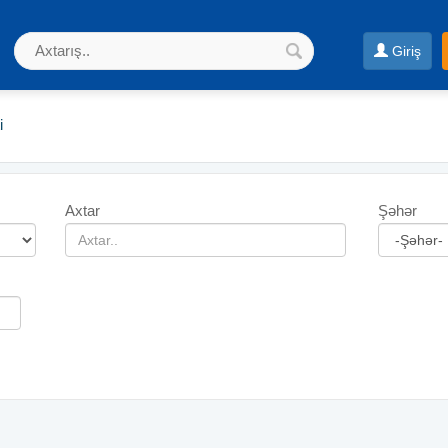
Giriş
i
Axtar
Şəhər