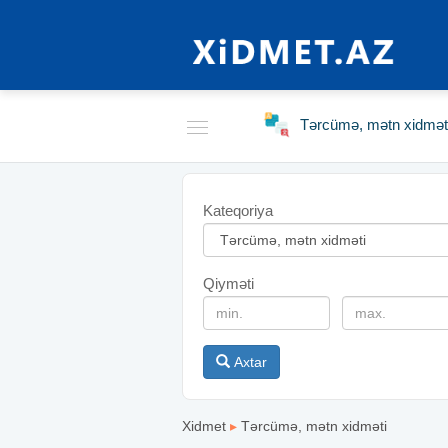
Tərcümə, mətn xidmət
Kateqoriya
Qiyməti
Axtar
Xidmet
▸
Tərcümə, mətn xidməti