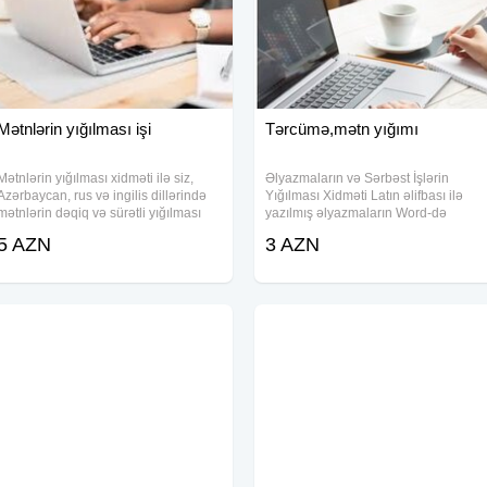
Mətnlərin yığılması işi
Tərcümə,mətn yığımı
Mətnlərin yığılması xidməti ilə siz,
Əlyazmaların və Sərbəst İşlərin
Azərbaycan, rus və ingilis dillərində
Yığılması Xidməti Latın əlifbası ilə
mətnlərin dəqiq və sürətli yığılması
yazılmış əlyazmaların Word-də
prosesinə əlverişli şərait yarada
yığılması — 1 səhifə / 60 qəpik Kiril
5 AZN
3 AZN
bilərsiniz. Xüsusilə, Kiril əlifbasından
əlifbası ilə yazılmış əlyazmaların
latın əlifbasına keçid etmək
Word-də yığılması — 1 səhifə / 80
qəpik