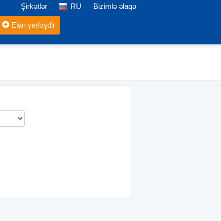
Şirkətlər
RU
Bizimlə əlaqə
Elan yerləşdir