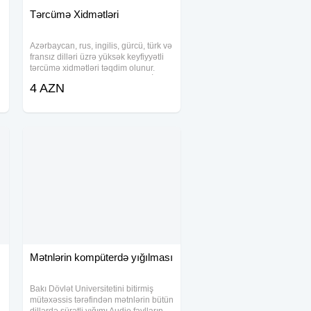
Tərcümə Xidmətləri
Azərbaycan, rus, ingilis, gürcü, türk və
fransız dilləri üzrə yüksək keyfiyyətli
tərcümə xidmətləri təqdim olunur.
Müqavilələr və hüquqi sənədlər İddia
4 AZN
ərizələri, şikayətlər və rəsmi
məktublar Şəxsi sənədlər
Mətnlərin kompüterdə yığılması
Bakı Dövlət Universitetini bitirmiş
mütəxəssis tərəfindən mətnlərin bütün