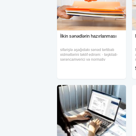
İlkin sənədlərin hazırlanması
sifarişlə aşağıdakı sənəd tərtibatı
xidmətlərini təklif edirəm: - təşkilati-
sərəncamverici və normativ
sənədlərin (qaydalar, təlimatlar,
əmrlər, protokollar, əsasnamələr,
prosedurlar, siyasətlər) layihə