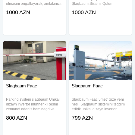
olmasını əngəlləyərək, əmlakınızı,
Şlaqbaum Sistemi Qolun
uşaqlarınızı və avtomobillərinizi
uzunluğu: 6 metr Resmi zemanet
1000 AZN
1000 AZN
qorumaq üçün yüksək keyfiyyətli
İşləmə gərginliyi: 220 V 50 Hz
təhlükəsizlik sistemi şlaqbaum ilə
Qorunma sinfi: IP56 Eni: 32 sm;
tanış olun
Hündürlüyü: 91, 5 sm 2 ədəd
Slaqbaum Faac
Slaqbaum Faac
Parking system slaqbaum Unikal
Slaqbaum Faac 5metr Size yeni
dizayn Invertor muhherik Resmi
nesil Slaqbaum sistemini teqdim
zemanet odenis hem negd ve
edirik unikal dizayn Invertor
kocurme yolu ile Xarakteristika:
muhherik Gorduyumuz ise Resmi
800 AZN
799 AZN
Cekisi 35 kq Acilis vaxti 4saniyye
zemanet verilir Parking System"
Qolunun uzunlugu 6metre kimi
Avtomatik Şlaqbaum Sistemi
Muhafize sinfi
Qolun uzunluğu: 6 metr-e