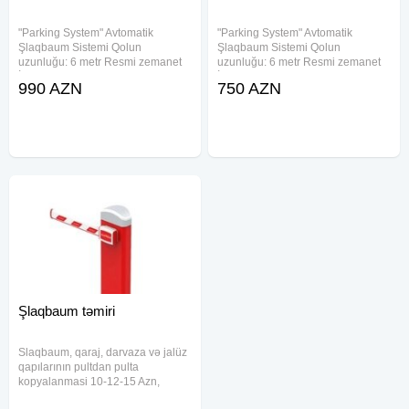
"Parking System" Avtomatik
"Parking System" Avtomatik
Şlaqbaum Sistemi Qolun
Şlaqbaum Sistemi Qolun
uzunluğu: 6 metr Resmi zemanet
uzunluğu: 6 metr Resmi zemanet
İşləmə gərginliyi: 220 V 50 Hz
İşləmə gərginliyi: 220 V 50 Hz
990 AZN
750 AZN
Qorunma sinfi: IP56 Eni: 32 sm;
Qorunma sinfi: IP56 Eni: 32 sm;
Hündürlüyü: 91, 5 sm 2 ədəd pult
Hündürlüyü: 91, 5 sm 2 ədəd pult
Komplektə daxildir: Şlaqbaum 6
Komplektə daxildir: Şlaqbaum 6
Şlaqbaum təmiri
Slaqbaum, qaraj, darvaza və jalüz
qapılarının pultdan pulta
kopyalanmasi 10-12-15 Azn,
Kopyalama prosesi 30 saniyəlikdir