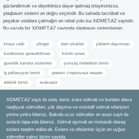
gücləndirmək və obyektinizə dəyər qatmaq istəyirsinizsə,
şlaqbaum sistemi ən doğru seçimdir. Bu sahədə təcrübəli və
peşəkar ustalara çatmağın ən rahat yolu isə XiDMET.AZ saytıdır.
Bu yazıda biz XiDMET.AZ saytında şlaqbaum sistemlərinin
quraşdırılması və onların hər mərhələsini ətraflı izah etdik.
Şlaqbaum sistemlərinin növləri
kiraye cadir
çilingər
dam ortukleri
yüklerin daşınması
Keçid nəzarətinin ən vacib elementlərindən biri olan şlaqbaum
kondisioner qurasdirilmasi
kombi ustasi
sistemləri fərqli obyektlərdə giriş-çıxışı tənzimləmək və icazəsiz
guvenlik kamera sistemleri
yumsaq mebellerin temiri
nəqliyyat axınının qarşısını almaq üçün tətbiq olunur. Bu sistemlər
lg paltaryuyan temiri
ремонт стиральных машин
müxtəlif texnoloji səviyyələrdə və idarəetmə üsulları ilə təchiz
olunur. İstifadəçinin ehtiyacına uyğun olaraq fərqli modellər
elektrik temiri
evakuator
arasında seçim imkanı yaradır. Şlaqbaum sistemləri bağ
evlərindən tutmuş iri ticarət mərkəzlərinə, yaşayış
XiDMET.AZ saytı ilə usta, təmir, icarə xidməti və bundan əlavə
komplekslərindən sənaye zonalarına qədər geniş istifadə
nəqliyyat xidmətləri, yük daşıma və müxtəlif xidmət sifarişləri
sahəsinə malikdir. Əsas məqsəd nəqliyyat vasitələrinin axınını
yerinə yetirə bilərsiz. Bakıda ucuz xidmətlər ən asan saytı ilə
səmərəli şəkildə tənzimləmək, təhlükəsizliyi təmin etməkdir. Digər
axtarıb tapa edə bilərsiz. Xidmət qiyməti ən münasib olaraq
tərəfdən, müasir texnologiyaların verdiyi üstünlüklərdən istifadə
sizlərə təqdim ediləcək. Evlərə və ofisləriniz üçün ən uyğun
etmək imkanınız var. XiDMET.AZ saytında istifadəçilərə təqdim
xidmetler yalnız bizim saytda.