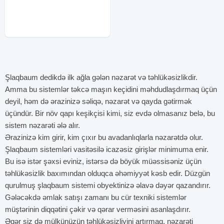
.Bu Qiymətlə Xətai Metrosunun
yanindan əldə edə bilərisiniz ! 24
Saat xidmət . Bazarda bu qiymətə
Şlaqbaum dedikdə ilk ağla gələn nəzarət və təhlükəsizlikdir.
Amma bu sistemlər təkcə maşın keçidini məhdudlaşdırmaq üçün
deyil, həm də ərazinizə səliqə, nəzarət və qayda gətirmək
üçündür. Bir növ qapı keşikçisi kimi, siz evdə olmasanız belə, bu
sistem nəzarəti ələ alır.
Ərazinizə kim girir, kim çıxır bu avadanlıqlarla nəzarətdə olur.
Şlaqbaum sistemləri vasitəsilə icazəsiz girişlər minimuma enir.
Bu isə istər şəxsi eviniz, istərsə də böyük müəssisəniz üçün
təhlükəsizlik baxımından olduqca əhəmiyyət kəsb edir. Düzgün
qurulmuş şlaqbaum sistemi obyektinizə əlavə dəyər qazandırır.
Gələcəkdə əmlak satışı zamanı bu cür texniki sistemlər
müştərinin diqqətini çəkir və qərar verməsini asanlaşdırır.
Əgər siz də mülkünüzün təhlükəsizliyini artırmaq, nəzarəti