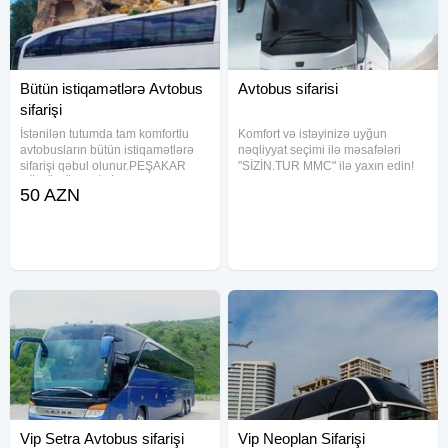
Bütün istiqamətlərə Avtobus
Avtobus sifarisi
sifarişi
İstənilən tutumda tam komfortlu
Komfort və istəyinizə uyğun
avtobusların bütün istiqamətlərə
nəqliyyat seçimi ilə məsafələri
sifarişi qəbul olunur.PEŞAKAR
"SİZİN.TUR MMC" ilə yaxın edin!
SÜRÜCÜLƏRİMİZ-tam təhlükəsuz
Xidmətlərimiz: Münasib qiymətə
50 AZN
və komfortlu şəraitdə
İstənilən tutumda və sayda
xidmətinizdədir. Şirkətlərdə aylıq
avtobusların sifarişi Şirkət və
"SERVİS"-xidməti üçün əlaqə
məktəbli servis
Vip Setra Avtobus sifarişi
Vip Neoplan Sifarişi