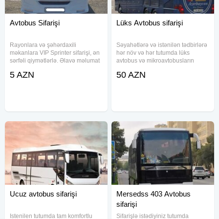
Avtobus Sifarişi
Lüks Avtobus sifarişi
Rayonlara və şəhərdaxili
Səyahətlərə və istənilən tədbirlərə
məkanlara VIP Sprinter sifarişi, ən
hər növ və hər tutumda lüks
sərfəli qiymətlərlə. Əlavə məlumat
avtobus və mikroavtobusların
üçün əlaqə saxlayın.
sifarişi qəbul olunur.PEŞAKAR
5 AZN
50 AZN
SÜRÜCÜLƏRİMİZ-istəniıən
şəraitdə tam təhlükəsiz şəkildə
xidmətinizdədir. Şirkətlər və
istənilən
Ucuz avtobus sifarişi
Mersedss 403 Avtobus
sifarişi
Istenilen tutumda tam komfortlu
Sifarişlə istədiyiniz tutumda