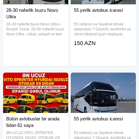
28-30 nəfərlik Isuzu Novo
55 yerlik avtobus icarəsi
Ultra
28-30 nəfərlik Isuzu Novo Ultra •
55 nəfərsiz və Səyahət etmək
RoadX Təsvir: 28-30 nəfərlik Isuzu
istəyirsiniz ? Güvənli, komfortlu və
Novo Ultra - rahat, səliqəli və tam
rahat istirahət üçün nəqliyyat
saz midibustur. Salon genişdir,
seçimini bizdən edə bilərsiniz. 45-
150 AZN
oturacaqlar yumşaqdır,
47-50 və 55 yerlik Mercedes Benz
kondisioner güclü işləyir. Şirkət
Travego modeli istər Bakı
qrupları, məktəblər
daxilində istərsədə
Bütün avtobuslar bir arada
55 yerlik avtobus icaresi
6dan 61 saya
ƏN UCUZ VİTO, SPRİNTER,
55 nəfərsiz və Səyahət etmək
HYUNDAI, ISUZU, OTOKAR VƏ
istəyirsiniz ? Güvənli, komfortlu və