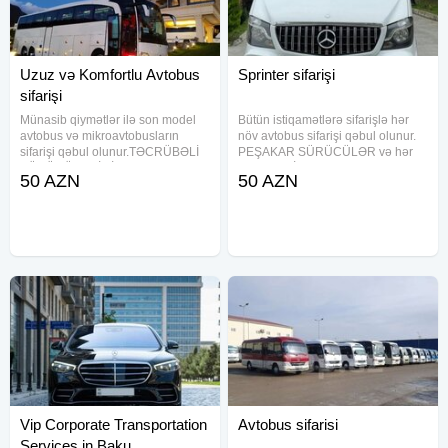
Uzuz və Komfortlu Avtobus
Sprinter sifarişi
sifarişi
Münasib qiymətlər ilə son model
Bütün istiqamətlərə sifarişlə hər
avtobus və mikroavtobusların
növ avtobus sifarişi qəbul olunur.
sifarişi qəbul olunur.TƏCRÜBƏLİ
PEŞAKAR SÜRÜCÜLƏR və hər
SÜRÜCÜLƏRİMİZ-bütün
tutumda VİP AVTOBUSLAR-
50 AZN
50 AZN
bölgələrə və şəhərdaxili
xidmətinizdədir. Şirkətlərdə aylıq
gəzintilərə tam təhlükəsiz qaydada
"SERVİS"-xidməti ( İŞÇİLƏRİN
xidmətinizdədirlər. Şirkətlər aylıq
DAŞINMASI )üçün əlaqə
Vip Corporate Transportation
Avtobus sifarisi
Services in Baku