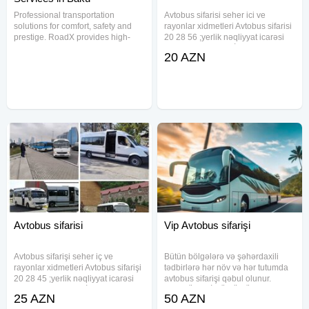
Professional transportation
Avtobus sifarisi seher ici ve
solutions for comfort, safety and
rayonlar xidmetleri Avtobus sifarisi
prestige. RoadX provides high-
20 28 56 ;yerlik nəqliyyat icarəsi
quality VIP, corporate and group
işçilərin daşınmasıİşçilərin
20 AZN
transportation services in Baku
daşınması üçün nəqliyyat xidmət i,
and across Azerbaijan. Our fleet
işçi heyətinin aparılması, işçilərin
includes premium vehicles,
daşınmasında
Avtobus sifarisi
Vip Avtobus sifarişi
Avtobus sifarişi seher iç ve
Bütün bölgələrə və şəhərdaxili
rayonlar xidmetleri Avtobus sifarişi
tədbirlərə hər növ və hər tutumda
20 28 45 ;yerlik nəqliyyat icarəsi
avtobus sifarişi qəbul olunur.
işçilərin daşınması İşçilərin
TƏCRÜBƏLİ SÜRÜCÜLƏR-tam
25 AZN
50 AZN
daşınması üçün nəqliyyat xidmət i,
təhlükəsiz şəraitdə