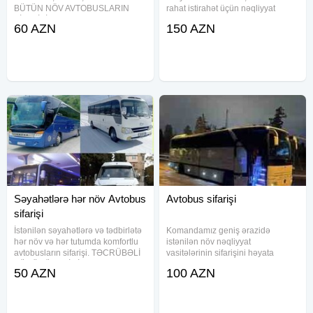
BÜTÜN NÖV AVTOBUSLARIN
rahat istirahət üçün nəqliyyat
SİFARİŞİ! Tur Gul Travel olaraq
seçimini bizdən edə bilərsiniz. 45-
60 AZN
150 AZN
Bakı və Azərbaycanın bütün
47-50 və 55 yerlik Mercedes Benz
bölgələrinə sərnişin daşınması
Travego modeli istər Bakı
xidməti təqdim edirik. Mercedes
daxilində istərsədə
Vito (6–8 nəfərlik)
Səyahətlərə hər növ Avtobus
Avtobus sifarişi
sifarişi
İstənilən səyahətlərə və tədbirlətə
Komandamız geniş ərazidə
hər növ və hər tutumda komfortlu
istənilən növ nəqliyyat
avtobusların sifarişi. TƏCRÜBƏLİ
vasitələrinin sifarişini həyata
SÜRÜCÜLƏRİMİZ-təhlükəsiz və
keçirir. Müştərilərimizə müxtəlif
50 AZN
100 AZN
komfortlu şəraitdə xidmətinizdədir.
imkanlar və korporativ əməkdaşlıq
Nəqliyyatların hamısı kondisioner
təklif edirik. Bizim Xidmətlərimiz: -
ilə təchiz olunub
Korparativ Əməkdaşlıq İmkanları: