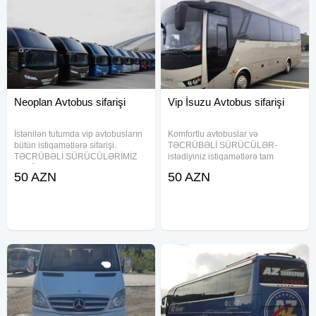
Neoplan Avtobus sifarişi
Vip İsuzu Avtobus sifarişi
İstənilən tutumda vip avtobusların
Komfortlu avtobuslar və
bütün istiqamətlərə sifarişi.
TƏCRÜBƏLİ SÜRÜCÜLƏR-
TƏCRÜBƏLİ SÜRÜCÜLƏRİMİZ
istədiyiniz istiqamətlərə tam
və LÜKS AVTOBUSLARIMIZ
təhlükəsiz şəraitdə
50 AZN
50 AZN
səyahətlərinizi tam təhlükəsiz və
xidmətinizdədir. Hər növ və hər
əvəzolunmaz edəcək.
tutumda mövcutdur. Şirkətlər ilə
Şirkətlətlərdə SERVİS-xidməti
İŞÇİ DANINMASI XİDMƏTİ -təkkif
üçün əlaqə yarada
edirik.( SERVİS )