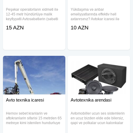
Peşəkar operatorların xidməti ilə
Yükdaşıma və anbar
12-45 metr hündürlüyə malik
əməliyyatlarında effektiv həll
keyfiyyətli Avtosəbətlərin (səbətli
axtarırsınız? Avtokar icarəsi ilə
avtokranların) icarəsi səbət icarəsi,
işinizi daha rahat və səmərəli
15 AZN
10 AZN
səbət kirayəsi, səbət qaldırıcı
təşkil edin. Müxtəlif yükqaldırma
icarəsi, səbət maşını icarəsi, yük
qabiliyyətinə malik, müasir və
qaldırıcı
texniki baxımdan tam saz
vəziyyətdə
Avto texnika icaresi
Avtotexnika arendasi
Hernov sebet kranlarin ve
Avtomobiller ucun ses sistemlerin
aftokranlarin sifarisi 15 metrden 65
en ucuz bizden elde ede bilersiz,
metreye kimi istenilen hundurluye
qapi ve polkalar ucun kalonkalar
cata bilen sebet kranlarmiz var
usiliteller pasavikler maniqtafonlar
İstenilen yuku qaldira bilen 25
negd ve yaxud Kreditle elde ede