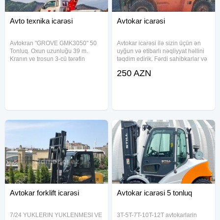
Avto texnika icarəsi
Avtokar icarəsi
Avtokran "GROVE GMK3050" 50
Avtokar icarəsi ilə sizin üçün ən
Tonluq. Oxun uzunluğu 39 m.
uyğun və etibarlı nəqliyyat həllini
Kranın ve trosun 3-cü tərəfin
təqdim edirik. Fərdi sahibkarlar və
sertifikati vardır. kran avtokran
fiziki şəxslər üçün müqavilə
250 AZN
icare texnika agir texnika icaresi
əsasında avtokar icarəsi xidməti
neqliyyat ve yukdasima avto
göstəririk. Bizimlə razılaşma ilə
texnika icaresi
müəyyən edilən
Avtokar forklift icarəsi
Avtokar icarəsi 5 tonluq
7/24 YUKLERIN YUKLENMESI VE
3T-5T-7T-10T-12T avtokarlarin