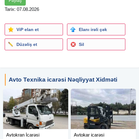
Paylaş
Tarix: 07.08.2026
ViP elan et
Elanı irəli çək
Düzəliş et
Sil
Avto Texnika icarəsi Nəqliyyat Xidməti
Avtokran İcarəsi
Avtokar icarəsi