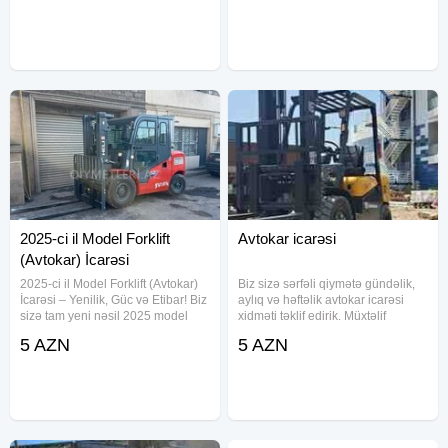
tondan 300 tona qeder
bilersiz Mehsullara tam zemanet
aftokranlarmiz var qiymetler
2025-ci il Model Forklift
Avtokar icarəsi
(Avtokar) İcarəsi
2025-ci il Model Forklift (Avtokar)
Biz sizə sərfəli qiymətə gündəlik,
İcarəsi – Yenilik, Güc və Etibar! Biz
aylıq və həftəlik avtokar icarəsi
sizə tam yeni nəsil 2025 model
xidməti təklif edirik. Müxtəlif
forkliftlərin (avtokarların) icarəsini
ehtiyaclarınızı qarşılamaq üçün
5 AZN
5 AZN
təqdim edirik! Bütün texnikalar
geniş avtokar və elektrokarlara
birbaşa fabrikdən gətirilmiş,
malikik. 3-3, 5 ton, həmçinin 5-7
müasir
tonluq