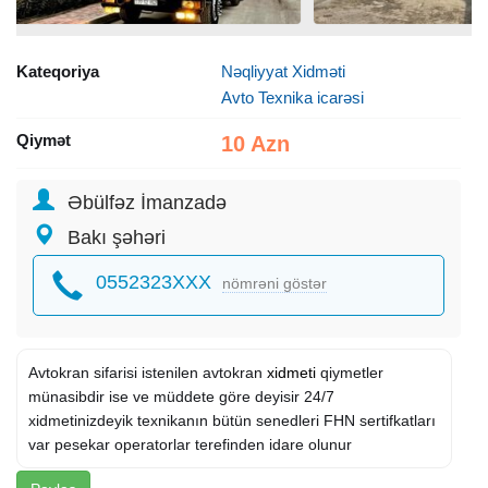
Kateqoriya
Nəqliyyat Xidməti
Avto Texnika icarəsi
Qiymət
10 Azn
Əbülfəz İmanzadə
Bakı şəhəri
0552323XXX
nömrəni göstər
Avtokran sifarisi istenilen avtokran
xidmeti
qiymetler
münasibdir ise ve müddete göre deyisir 24/7
xidmetinizdeyik texnikanın bütün senedleri FHN sertifkatları
var pesekar operatorlar terefinden idare olunur