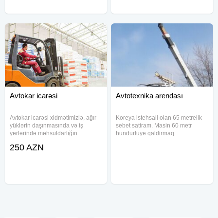
Avtokar icarəsi
Avtotexnika arendası
Avtokar icarəsi xidmətimizlə, ağır
Koreya istehsali olan 65 metrelik
yüklərin daşınmasında və iş
sebet satiram. Masin 60 metr
yerlərində məhsuldarlığın
hundurluye qaldirmaq
artırılmasında sizə dəstək olmağa
qabiliyyetine malikdir. Olkede cemi
250 AZN
hazırıq. Həm fərdi sahibkarlar, həm
3 denedir bu masindan. Masina
də fiziki şəxslər üçün nəzərdə
aid butun senedler movcuddur.
tutulmuş müqavilə bağlamaq
Masin saz veziyyetdedir. Masinin
ayligi