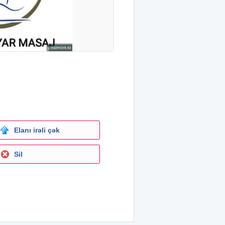
Elanı irəli çək
Sil