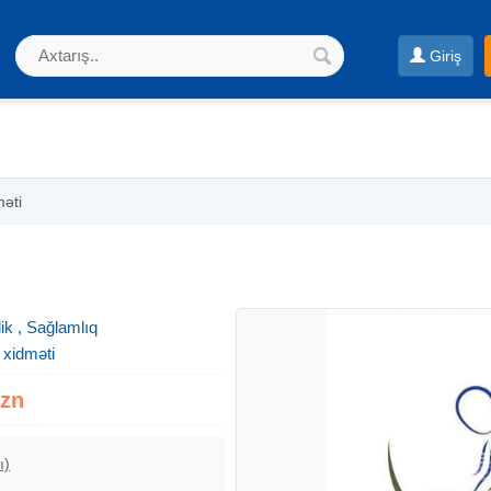
Giriş
əti
ik , Sağlamlıq
 xidməti
Azn
ı)