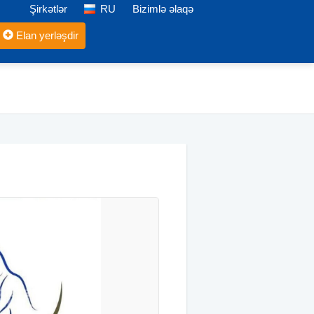
Şirkətlər
RU
Bizimlə əlaqə
Elan yerləşdir