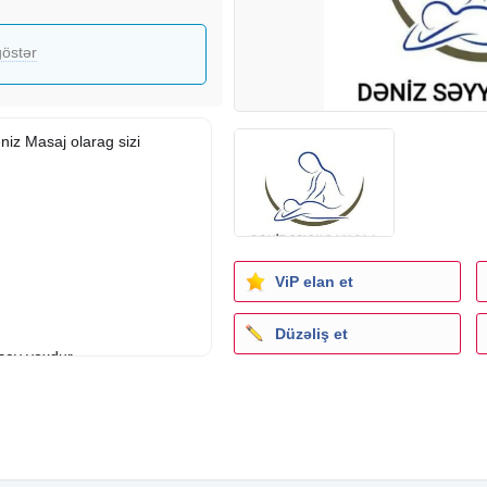
östər
niz Masaj olarag sizi
ViP elan et
Düzəliş et
 şey yoxdur.