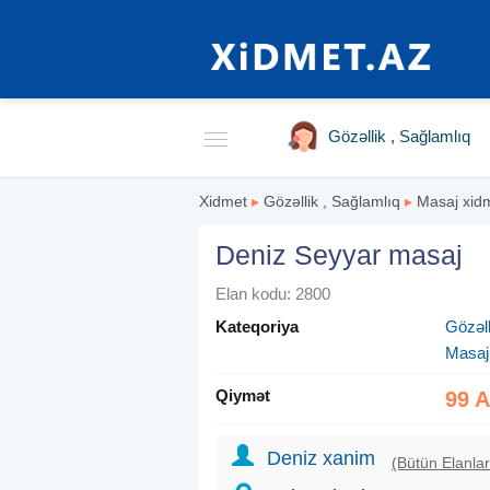
Gözəllik , Sağlamlıq
Xidmet
▸
Gözəllik , Sağlamlıq
▸
Masaj xidm
Deniz Seyyar masaj
Elan kodu: 2800
Kateqoriya
Gözəll
Masaj
Qiymət
99 
Deniz xanim
(Bütün Elanlar