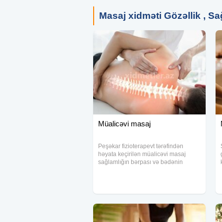
Masaj xidməti Gözəllik , Sa
Müalicəvi masaj
Peşəkar fizioterapevt tərəfindən
həyata keçirilən müalicəvi masaj
sağlamlığın bərpası və bədənin
tarazlığının qorunması üçün ən
effektiv üsullardan biridir. Bu masaj
növü dərman vasitələrindən istifadə
etmədən, bədənə