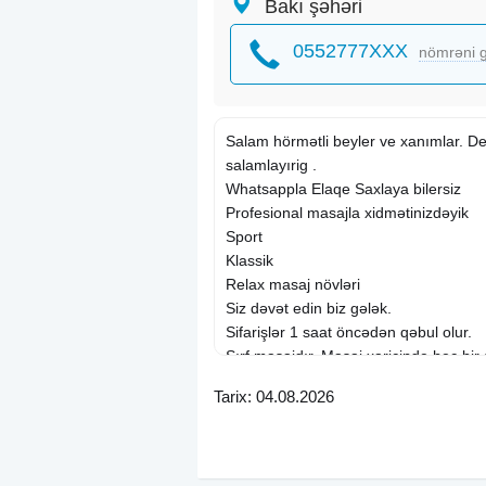
Bakı şəhəri
0552777XXX
nömrəni g
Salam hörmətli beyler ve xanımlar. De
salamlayırig .
Whatsappla Elaqe Saxlaya bilersiz
Profesional masajla xidmətinizdəyik
Sport
Klassik
Relax masaj növləri
Siz dəvət edin biz gələk.
Sifarişlər 1 saat öncədən qəbul olur.
Sırf masajdır. Masaj xaricinde heç bir
Seçim sərbəstdir.
Tarix: 04.08.2026