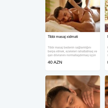
Tibbi masaj xidməti
Tibbi masaj bədənin sağlamlığını
bərpa etmək, əzələləri rahatlatmaq və
qan dövranını normallaşdırmaq üçün
ən təsirli üsullardan biridir. Fəaliyyət
40 AZN
göstərən masaj xidməti peşəkar
yanaşma və gigiyenik şəraitlə seçilir.