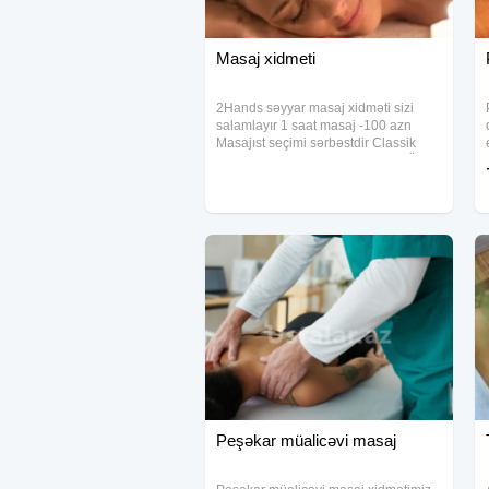
Masaj xidmeti
2Hands səyyar masaj xidməti sizi
salamlayır 1 saat masaj -100 azn
Masajıst seçimi sərbəstdir Classik
masaj Sport masaj Relax masaj Üz
masaji Anticelulit masaj Hicama(elavə
odənişli) Zeli(elavə odənişli)
Peşəkar müalicəvi masaj