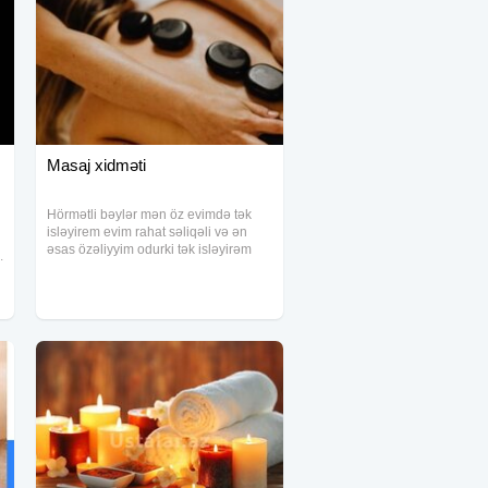
Masaj xidməti
Hörmətli bəylər mən öz evimdə tək
isləyirem evim rahat səliqəli və ən
əsas özəliyyim odurki tək isləyirəm
İ
rahat istirahət etmək isdeyirsizsə
X
buyrun qonagim olun əminəmki gəlib
məni tanisaz pesiman olmayacaqsiz
sizləri