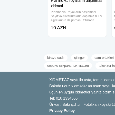
Pianino və röyalların daşınması
xidməti
Pianino və Röyalların daşınması.
Seyif və Akvariumların daşınması. Ev
əşyalarının daşınması. Ofislətin
köçürülməsi. Mebellərin sökülüb-
10 AZN
yığılması. Maşın xidməti. Təcrübəli işçi
xidməti. Bakı və bölgələrə
kiraye cadir
çilingər
dam ortukleri
сервис стиральных машин
televizor te
XiDMET.AZ saytı ilə usta, təmir, icarə x
Bakıda ucuz xidmətlər ən asan saytı ilə 
üçün ən uyğun xidmetler yalnız bizim s
Tel: 010 1334566
Ünvan: Bakı şəhəri, Fətəlixan xoyski 1
Privacy Policy