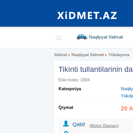
Nəqliyyat Xidməti
Xidmet
▸
Nəqliyyat Xidməti
▸
Yükdaşıma
Tikinti tullantilarinin 
Elan kodu: 1804
Kateqoriya
Nəqliy
Yükd
Qiymət
20 
Qabil
(Bütün Elanları)