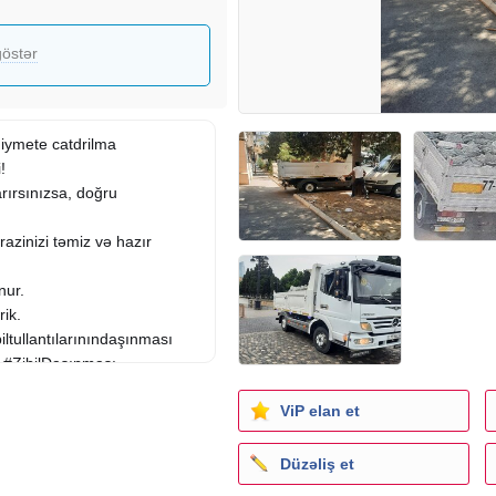
östər
iymete catdrilma
i
!
arırsınızsa, doğru
razinizi təmiz və hazır
nur.
rik.
biltullantılarınındaşınması
ı #ZibilDaşınması
bıldasinmasi #tikintitullantisi
ViP elan et
nmaxidmeti #tikintixidmeti
r #dasinmaxidmetiBaki #xidmet
yi
Düzəliş et
zıbıldasinmasi