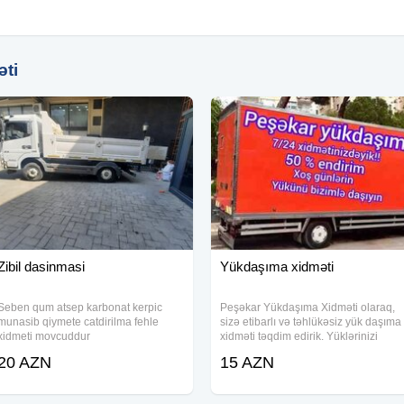
masi #tullantıdaşınması
sı #zibiltullanması
 #hərnövtullantı #hernovtullanti
əti
llerintullanmasi
sı
Zibil dasinmasi
Yükdaşıma xidməti
Seben qum atsep karbonat kerpic
Peşəkar Yükdaşıma Xidməti olaraq,
munasib qiymete catdirilma fehle
sizə etibarlı və təhlükəsiz yük daşıma
xidmeti movcuddur
xidməti təqdim edirik. Yüklərinizi
mənzil başına çatdırmaq üçün
20 AZN
15 AZN
muxtəlif ölçülü yük maşınları və
peşəkar işçi qüvvəmizlə çalışırıq.
Məqsədimiz,