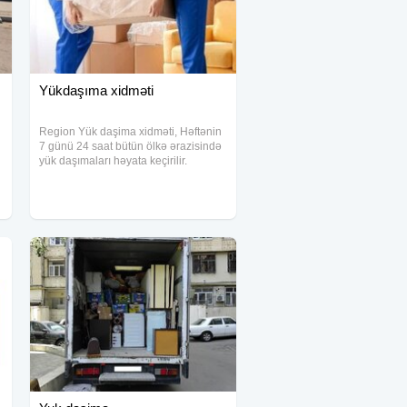
Yükdaşıma xidməti
Region Yük daşima xidməti, Həftənin
7 günü 24 saat bütün ölkə ərazisində
yük daşımaları həyata keçirilir.
Əşyalar böyük bir diqqətlə və ən
Keyfiyyətli səviyyədə daşınır. Daşınan
malların təhlukəsizliyinə 100%
zəmanət