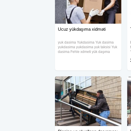
Ucuz yükdaşıma xidməti
yuk dasima Yukdasima Yuk dasima
yukdasima yukdasima yuk taksisi Yuk
dasima Fehle xdmeti yük daşıma
Mebel dasimasi Mebel yglmasi ve
temiri Cehzlerin dasimasi Anbarlarin
kocrlmesi Mebel sfarisi Pianino