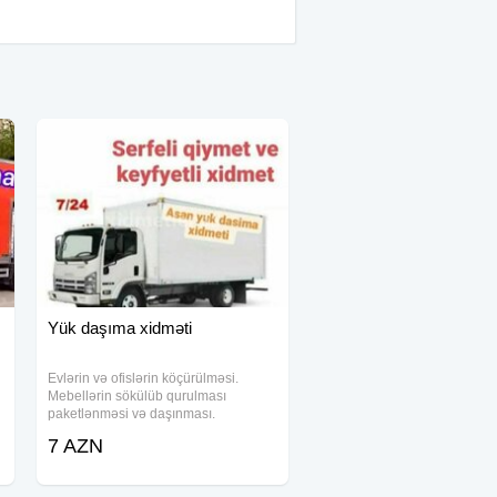
Yük daşıma xidməti
Evlərin və ofislərin köçürülməsi.
Mebellərin sökülüb qurulması
paketlənməsi və daşınması.
Mebellərin otaqdan otağa
7 AZN
dəyişdirilməsi. Yeni alınan mebellərin
quraşdırılması. Yeni alınan Uşaq
beşiklərin qurulması. Evden eve