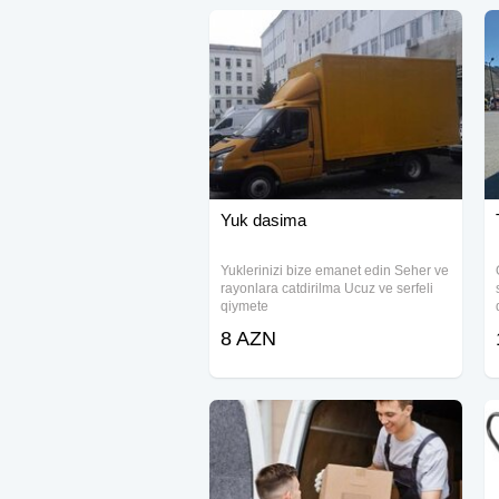
# Tullanti maşini
# Tullanti masini
# Zibil daşınması
# Zibil daşinmasi
# Zibil dasınması
# Zibil dasinmasi
# Tullanti Zibil
# Tullantı
#zibil
Yuk dasima
Yuklerinizi bize emanet edin Seher ve
rayonlara catdirilma Ucuz ve serfeli
qiymete
8 AZN