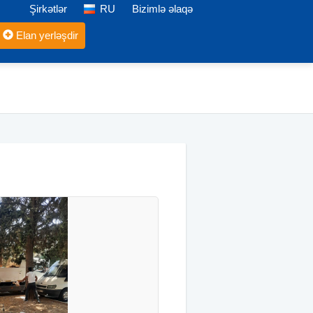
Şirkətlər
RU
Bizimlə əlaqə
Elan yerləşdir