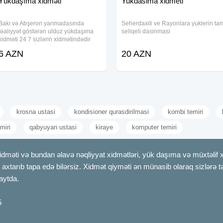
Yükdaşıma xidməti
Yukdasima xidmeti
Bakı və Abşeron yarımadasında
Seherdaxili ve Rayonlara yuklerin ta
fəaliyyət göstərən ulduz yükdaşıma
seliqeli dasinmasi
xidməti 24 7 sizlərin xidmətindədir
Mebel ustasi İşçi xidməti Yük
6 AZN
20 AZN
maşınları
krosna ustasi
kondisioner qurasdirilmasi
kombi temiri
miri
qabyuyan ustasi
kiraye
komputer temiri
idməti və bundan əlavə nəqliyyat xidmətləri, yük daşıma və müxtəlif xidm
axtarıb tapa edə bilərsiz. Xidmət qiyməti ən münasib olaraq sizlərə tə
aytda.
5