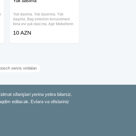
Yuk dasima
m
Yuk dasima. Yuk dasinma. Yük
daşıma. Bag evlerinin kocurulmesi.
bina evi yuk dasi.ma. Agir Mebellerin
sokulmesi. agir yuk dashinmasi.
10 AZN
Yuklerin dashinmasi. Yük
köçürülməsi. Yuk dasimag. mebellerin
aparılması. Yuk
bosch servis xirdalan
ət sifarişləri yerinə yetirə bilərsiz.
qdim ediləcək. Evlərə və ofisləriniz