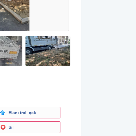
Elanı irəli çək
Sil