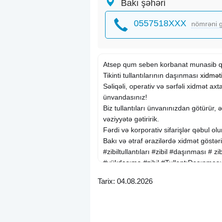
Bakı şəhəri
0557518XXX
nömrəni g
Atsep qum seben korbanat munasib q
Tikinti tullantılarının daşınması
xidmət
Səliqəli, operativ və sərfəli xidmət axt
ünvandasınız!
Biz tullantıları ünvanınızdan götürür, ə
vəziyyətə gətiririk.
Fərdi və korporativ sifarişlər qəbul olu
Bakı və ətraf ərazilərdə xidmət göstəri
#zibiltullantıları #zibil #daşınması # zi
#
yükdaşıma
#zibil #TullantıDaşınmas
#ZibilDaşınması #ZibilXidməti #zıbıl #zı
Tarix: 04.08.2026
#tullantidashinmasi #baki #baku #dasi
#evtikintisi #tikintiservisi #tullantila
#temizlikxidmeti #tullanti #tikintitemizli
#ZibilDaşınması #ZibilXidməti #zıbıl #