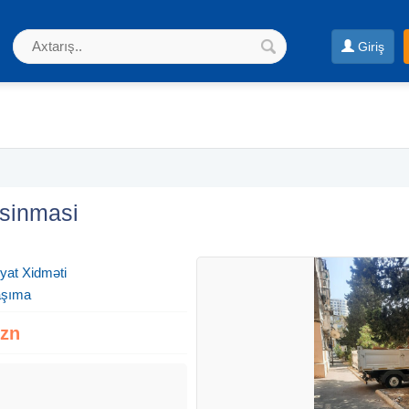
Giriş
dasinmasi
yat Xidməti
aşıma
Azn