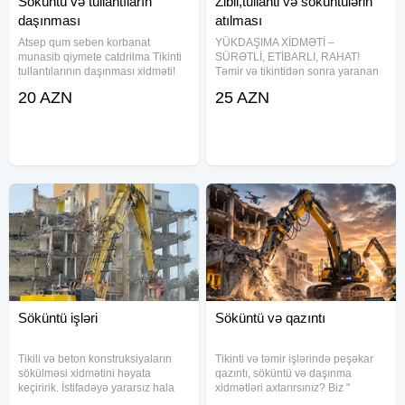
Söküntü və tullantıların
Zibil,tullanti və söküntülərin
daşınması
atılması
Atsep qum seben korbanat
YÜKDAŞIMA XİDMƏTİ –
munasib qiymete catdrilma Tikinti
SÜRƏTLİ, ETİBARLI, RAHAT!
tullantılarının daşınması xidməti!
Təmir və tikintidən sonra yaranan
Səliqəli, operativ və sərfəli xidmət
bütün növ tullantıların – zibil,
20 AZN
25 AZN
axtarırsınızsa, doğru ünvandasınız!
söküntü, torpaq və s. – daşınıb
Biz tullantıları ünvanınızdan
atılması! Qum, atsep, çınqıl satış və
götürür, ərazinizi
çatdırılması! Ağır yüklərin
Söküntü işləri
Söküntü və qazıntı
Tikili və beton konstruksiyaların
Tikinti və təmir işlərində peşəkar
sökülməsi xidmətini həyata
qazıntı, söküntü və daşınma
keçiririk. İstifadəyə yararsız hala
xidmətləri axtarırsınız? Biz "
gəlmiş tikililər, köhnə bünövrələr,
Masterpro Group" şirkəti olaraq