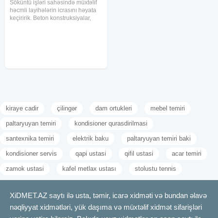
Söküntü işləri sahəsində müxtəlif
həcmli layihələrin icrasını həyata
keçiririk. Beton konstruksiyalar,
köhnə bünövrələr, arakəsmələr və
digər tikinti elementləri xüsusi
texnikalar vasitəsilə sökülür.
Söküntü
kiraye cadir
çilingər
dam ortukleri
mebel temiri
paltaryuyan temiri
kondisioner qurasdirilmasi
santexnika temiri
elektrik baku
paltaryuyan temiri baki
kondisioner servis
qapi ustasi
qifil ustasi
acar temiri
zamok ustasi
kafel metlax ustası
stolustu tennis
XiDMET.AZ saytı ilə usta, təmir, icarə xidməti və bundan əlavə
nəqliyyat xidmətləri, yük daşıma və müxtəlif xidmət sifarişləri