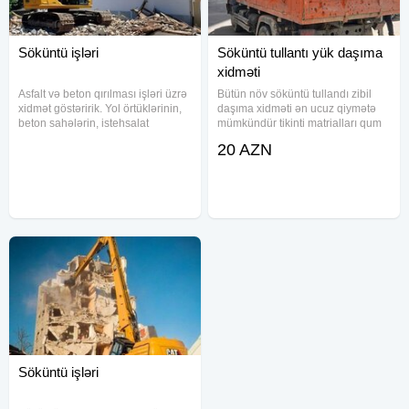
Söküntü işləri
Söküntü tullantı yük daşıma
xidməti
Asfalt və beton qırılması işləri üzrə
Bütün növ söküntü tullandı zibil
xidmət göstəririk. Yol örtüklərinin,
daşıma xidməti ən ucuz qiymətə
beton sahələrin, istehsalat
mümkündür tikinti matrialları qum
meydançalarının və müxtəlif
assep çınqıl qrabil karbanat svaq
20 AZN
təyinatlı sərt örtüklərin sökülməsi
hörgü qumu satışı və çaddırılması
peşəkar texnikalarla həyata
xidməti
keçirilir. Asfalt
Söküntü işləri