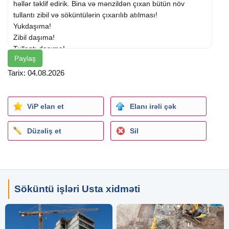
həllər təklif edirik. Bina və mənzildən çıxan bütün növ
tullantı zibil və söküntülərin çıxarılıb atılması!
Yukdaşıma!
Zibil daşıma!
Tullantı daşıma!
Paylaş
İcare!
Təmir və tikinti yüklərinin dasınması!
Tarix: 04.08.2026
Qum!
Atsep!
Çınqıl!
ViP elan et
Elanı irəli çək
Karbonat!
Bütün növ yükdasıma xidməti!
Düzəliş et
Sil
#tullantı #zibiltullantıları #zibil #daşınması #
zibiltullantılarınındaşınması #
yükdaşıma
#zibil
#TullantıDaşınması #ZibilDaşınması #ZibilDaşınması
#ZibilXidməti #zıbıl
#zıbıldasinmasi#sokuntudasiyanmasin#yukmasini#yukdasiyan
Söküntü işləri Usta xidməti
masin#sokuntulerinatilmasi #ZibilDaşınması #ZibilXidməti
#zıbıl #zıbıldasinmasi #tullantılarındasınması
#tullantidasinmasi #tullantıdaşınması #tullantı #zibil
#tullantılar #zibilatılması #zibiltullanması #zibilatilmasi