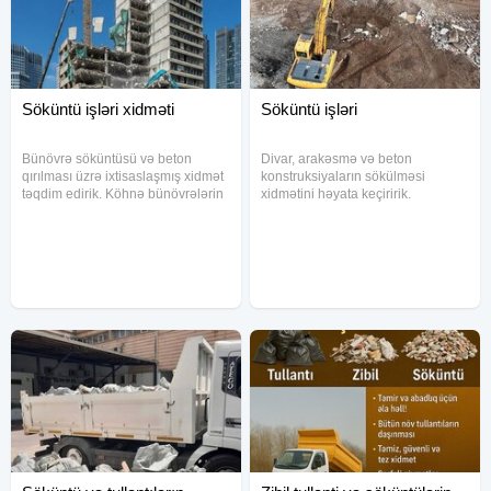
#zibillər #hərnövzibillər #hərnövtullantı #hernovtullanti
#hernovzibiller #zibillerinatilmasi #zibillerintullanmasi
Söküntü işləri xidməti
Söküntü işləri
Bünövrə söküntüsü və beton
Divar, arakəsmə və beton
qırılması üzrə ixtisaslaşmış xidmət
konstruksiyaların sökülməsi
təqdim edirik. Köhnə bünövrələrin
xidmətini həyata keçiririk.
tam sökülməsi, genişləndirmə
Yenidənqurma və təmir işləri
işləri üçün beton hissələrin
zamanı artıq istifadə olunmayan
çıxarılması və istifadəyə yararsız
hissələrin sökülməsi peşəkar
konstruksiyaların dağıdılması
şəkildə yerinə yetirilir. Divarların
Sökülməsi -