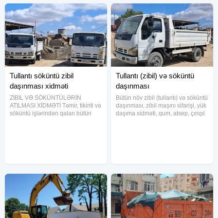
Tullantı söküntü zibil
Tullantı (zibil) və söküntü
daşınması xidməti
daşınması
ZİBİL VƏ SÖKÜNTÜLƏRİN
Bütün növ zibil (tullantı) və söküntü
ATILMASI XİDMƏTİ Təmir, tikinti və
daşınması, zibil maşını sifarişi, yük
söküntü işlərindən qalan bütün
daşıma xidməti, qum, atsep, çınqıl
tullantıların daşınması həyata
və karbonat (atval, daş qırıntısı)
keçirilir. Mənzil, həyət evi, obyekt,
daş tozu satışı və çatdırılması
ofis və tikinti sahələrindən zibilin
xidmətlərini vaxtında və etibarlı
operativ şəkildə