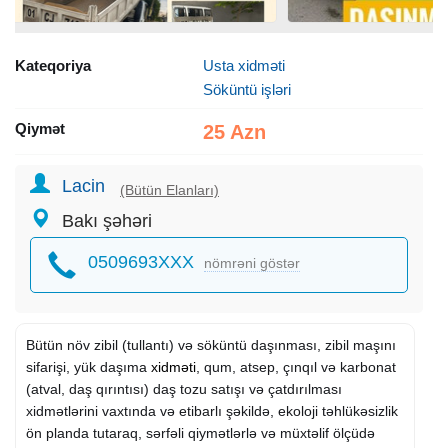
Kateqoriya
Usta xidməti
Söküntü işləri
Qiymət
25 Azn
Lacin
(Bütün Elanları)
Bakı şəhəri
0509693XXX
nömrəni göstər
Bütün növ zibil (tullantı) və söküntü daşınması, zibil maşını
sifarişi, yük daşıma
xidməti
, qum, atsep, çınqıl və karbonat
(atval, daş qırıntısı) daş tozu satışı və çatdırılması
xidmətlərini vaxtında və etibarlı şəkildə, ekoloji təhlükəsizlik
ön planda tutaraq, sərfəli qiymətlərlə və müxtəlif ölçüdə