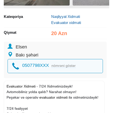
Kateqoriya
Nəqliyyat Xidməti
Evakuator xidməti
Qiymət
20 Azn
Elsen
Bakı şəhəri
0507798XXX
nömrəni göstər
Evakuator
Xidməti
- 7/24 Xidmətinizdəyik!
Avtomobiliniz yolda qalıb? Narahat olmayın!
Peşəkar və operativ
evakuator xidməti
ilə xidmətinizdəyik!
7/24 fəaliyyət