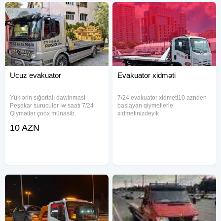
Ucuz evakuator
Evakuator xidməti
Yüklərin sığortalı dawinmasi
7/24 evakuator xidmeti10 aznden
Peşəkar suruculer Iw saatı 7/24
baslayan qiymetlerle
Qiymətlər çoox münasib.
xidmetinizdeyik
10 AZN