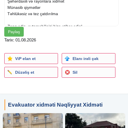
Şəhərdaxili və rayonlara xidmət
Münasib qiymətlər
Təhlükəsiz və tez çatdırılma
Zəng edin, avtomobilinizi bizə etibar edin!
Paylaş
Tarix: 01.08.2026
ViP elan et
Elanı irəli çək
Düzəliş et
Sil
Evakuator xidməti Nəqliyyat Xidməti