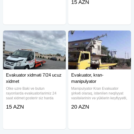
15 AZN
en serfeli evakuator gelecek, Tam
Evakuator xidməti Evakuator
tehlukesiz yuklerin ve
xidməti Evakuator xidməti
avtomobillerin dawinmasi Baki ve
Evakuator xidməti
Evakuator xidməti 7/24 ucuz
Evakuator, kran-
xidmet
manipulyator
Olke uzre Baki ve butun
Manipulyator Kran Evakuator
rayonlarda evakuatorlarimiz 24
şirkəti olaraq, istənilən nəqliyyat
saat xidmet gosterir siz harda
vasitələrinin və yüklərin keyfiyyətli,
oldugunuzdan asili olmayaraq
sığortalı və sərfəli qiymətlərlə 7/24
15 AZN
20 AZN
zeng edin ve biz sizin komeyinize
Azərbaycan daxili daşınmasını
en yaxinliqdaki evakuatoru en
təmin edirik. Xidmətlərimiz geniş
serfeli qiymetle gondereciyik
əhatəli olub,