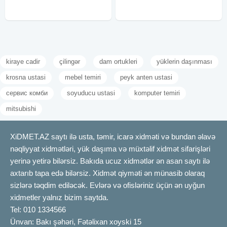
mümkündür7/24 evakuator xidmeti
kiraye cadir
çilingər
dam ortukleri
yüklerin daşınması
krosna ustasi
mebel temiri
peyk anten ustasi
сервис комби
soyuducu ustasi
komputer temiri
mitsubishi
XiDMET.AZ saytı ilə usta, təmir, icarə xidməti və bundan əlavə
nəqliyyat xidmətləri, yük daşıma və müxtəlif xidmət sifarişləri
yerinə yetirə bilərsiz. Bakıda ucuz xidmətlər ən asan saytı ilə
axtarıb tapa edə bilərsiz. Xidmət qiyməti ən münasib olaraq
sizlərə təqdim ediləcək. Evlərə və ofisləriniz üçün ən uyğun
xidmetler yalnız bizim saytda.
Tel: 010 1334566
Ünvan: Bakı şəhəri, Fətəlixan xoyski 15