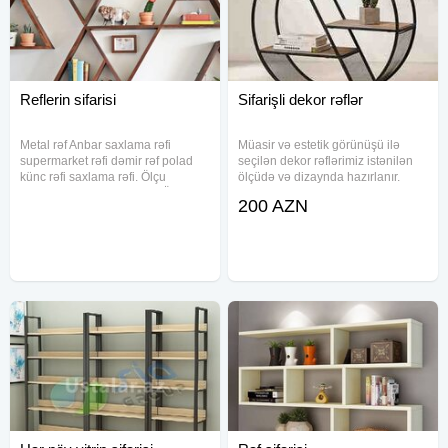
Reflerin sifarisi
Sifarişli dekor rəflər
Metal rəf Anbar saxlama rəfi
Müasir və estetik görünüşü ilə
supermarket rəfi dəmir rəf polad
seçilən dekor rəflərimiz istənilən
künc rəfi saxlama rəfi. Ölçu
ölçüdə və dizaynda hazırlanır.
*200*100*41sm #180Azn Ölçu *
Metal konstruksiyanın dayanıqlılığı
200 AZN
200*1.20*41sm #199Azn
və zərif dekor elementləri
sayəsində həm praktik, həm də
vizual cəlbedici bir həll