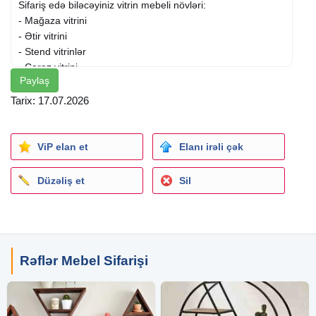
Sifariş edə biləcəyiniz vitrin mebeli növləri:
- Mağaza vitrini
- Ətir vitrini
- Stend vitrinlər
- Çərəz vitrini
Paylaş
- Şərab evi vitrini
Tarix: 17.07.2026
Bizə vitrin mebeli sifarişlərinizi buraxın və zövqünüzə uyğun
hazırlanmış mebellərdən zövq alın. Hər zaman
xidmətinizdəyik.
ViP elan et
Elanı irəli çək
Düzəliş et
Sil
Rəflər Mebel Sifarişi