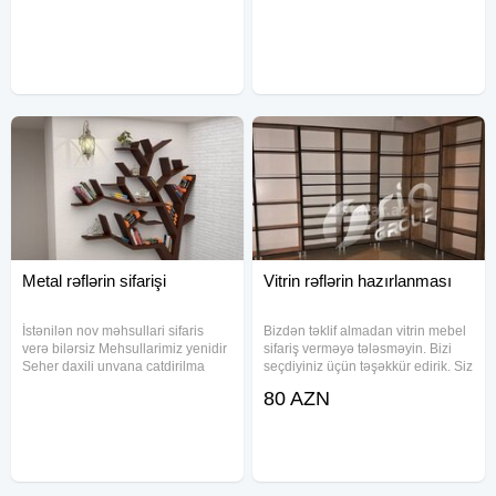
rengleri movcudur. Her modelde 2
soyuduculari Dezgah soyuduculari
olcu movcudur. 4 mertebenin
Sudluk soyuduculari Kababliq
olcusu. Olcusu
soyuduculari Hemcinin
Metal rəflərin sifarişi
Vitrin rəflərin hazırlanması
İstənilən nov məhsullari sifaris
Bizdən təklif almadan vitrin mebel
verə bilərsiz Mehsullarimiz yenidir
sifariş verməyə tələsməyin. Bizi
Seher daxili unvana catdirilma
seçdiyiniz üçün təşəkkür edirik. Siz
pulsuzdur Rayonlara poct ve
dəyərli müştərilərimizə layiqincə
80 AZN
taksiyle gonderilir .# Malın tipi:
xidmət göstərəcəyimizə tam
Rəflər
əminik. Dəyərli müştərilərimizə
vitrin mebellərini 1