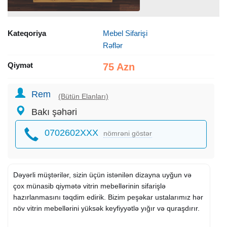
Kateqoriya
Mebel Sifarişi
Rəflər
Qiymət
75 Azn
Rem
(Bütün Elanları)
Bakı şəhəri
0702602XXX
nömrəni göstər
Dəyərli müştərilər, sizin üçün istənilən dizayna uyğun və
çox münasib qiymətə vitrin mebellərinin sifarişlə
hazırlanmasını təqdim edirik. Bizim peşəkar ustalarımız hər
növ vitrin mebellərini yüksək keyfiyyətlə yığır və quraşdırır.