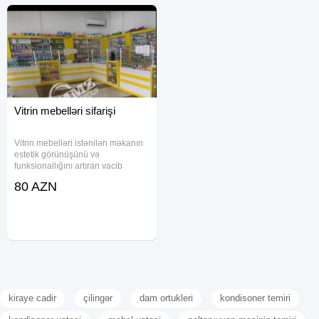
Vitrin mebelləri sifarişi
Vitrin mebelləri istənilən məkanın
estetik görünüşünü və
funksionallığını artıran vacib
detaldır. Sizə ən keyfiyyətli və
80 AZN
sərfəli vitrin mebellərini təklif
edirik. Şüşə, metal və ağac kimi
yüksək davamlı materiallardan
kiraye cadir
çilingər
dam ortukleri
kondisoner temiri