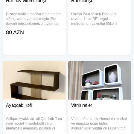
Hər növ vitrin sifarişi
Rəf sifarişi
Bizdən təklif almadan vitrin mebel
Unvan Baki seheri Bineqedi
sifariş verməyə tələsməyin. Siz
rayonu 7mkr DErnegul
dəyərli müştərilərimizə layiqincə
metrosunun yaxinligi 65kvlik
xidmət göstərəcəyimizə tam
Geyim magazasinda sokulen rəflər
80 AZN
əminik. Vitrin mebellərimiz
dir hal hazirda hisselere
sifarişçilərin sifarişi əsasında
bolunub.umumi satilir qiymeti
yığılan vitrin mebelləridir
2000azn
Ayaqqabı rəfi
Vitrin refler
Asilqan Ayakkabi refi Qardrob Tam
Vitrin refler satilir Hemcinin market
yeni model 4 mertebelli ve 5
ve maqaza ucun butun
mertebelli ayaqqabi polkasi ve
avadanliqlar yiqilib ve satilir Vitrin
paltar vesilkasi. Ag ver Qara
soyuduculari Sirniyyat