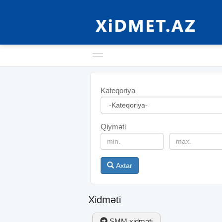
Kateqoriya
Qiyməti
Axtar
Xidməti
SMM xidməti