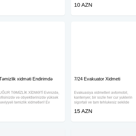
sərfəli xidmət. Evakuasiya xidmeti
Hər cür masinlarmiz var Fəhlə
10 AZN
ucuz qiymete
qüvvəmizde var Bakıdan rayona
rayondan Bakıya 7/24 xidmətdə
Təmizlik xidməti Endirimdə
7/24 Evakuator Xidmeti
UĞUR TƏMİZLİK XİDMƏTİ Evinizdə,
Evakuasiya xidmetleri avtomobil,
ofisinizdə və obyektlərinizdə yüksək
kantenyer, bir sozle her cur yuklerin
səviyyəli təmizlik xidmətləri! Ev
sigortali ve tam tehlukesiz sekilde
təmizliyi (gündəlik, ümumi) Ofis və
dawinmasi Olke daxili ve seher daxili
15 AZN
obyekt təmizliyi Təmir sonrası təmizlik
her cur yukler ucun avtomobil
Divan, xalça, pərdə yuma Şüşə və
movcuddur 7/24 Tam tehlukesiz ve
vitrin