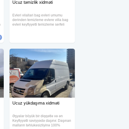
Ucuz təmizlik xidməti
Evleri vilallari bag evleri umumu
derinden temizleme evlere villa bag
n
evleri keyfiyyetli temizleme serfeli
qiymete razilashma yolu ile hem
munacib hem keyfiyyetli Təmizlik
xidməti müasir avadanlıq və təmizlik
vasitələri
Ucuz yükdaşıma xidməti
Əşyalar böyük bir diqqətlə və ən
Keyfiyyətli səviyyədə daşınır. Daşınan
malların təhlukəsizliyinə 100%