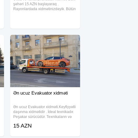
şəhəri 15 AZN başlayaraq .
Rayonlardada xidmətinizdəyik. Bütün
növ nəqliyyat vasitələrinin , yük və
konteynorların, ağır texnikaların
daşınması mümkündür7/24 evakuator
xidmeti
Ən ucuz Evakuator xidməti
Ən ucuz Evakuator xidməti.Keyfiyyətli
daşınma xidmətidir . İdeal texnikadır.
Peşakar sürücüdür. Texnikaların və
maşınların daşınması mövcuddur.
15 AZN
Qarabağa daşınma mövcuddur.
Qarabağın bütün ərazilərinə portal
var. Resmi