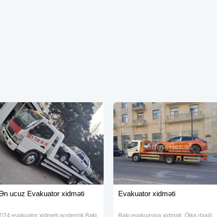
Ən ucuz Evakuator xidməti
Evakuator xidməti
7/24 evakuator xidmeti gosteririk Baki
Bakı evakuasiya xidməti. Ölkə daxili