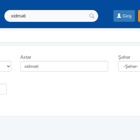
Giriş
Axtar
Şəhər