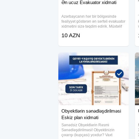
Ən ucuz Evakuator xidməti
Azərbaycanın hər bir bölgəsində
fəaliyyət göstərən ən sərfəli evakuator
xidmətini sizə təqdim edirik. Müxtəlif
növ nəqliyyat vasitələri və ağır tonnajlı
10 AZN
yüklərin daşınması sahəsində
ixtisaslaşmış komandamız, hər zaman
Obyektlərin sənədləşdirilməsi
Eskiz plan xidməti
Sənədsiz Obyektlərin Rəsmi
Sənədləşdirilməsi! Obyektinizin
çıxarışı (kupçası) yoxdur? Vaxt