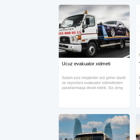
Ucuz evakuator xidmeti
Salam eziz müşteriler sizi şeher daxili
ve rayonlara evakuator xidmetinden
yararlanmaqa devet edirik. Siz zeng
edin, komeyinize en serfeli evakuator
gelecek, Tam tehlukesiz yuklerin ve
avtomobillerin dawinmasi Baki ve