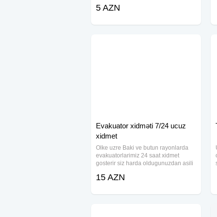
itirmədən rəsmi sənədləşdirilmə
5 AZN
prosesinə başlayın! Eskiz layihələrin
hazırlanması Bələdiyyə və İcra
hakimiyyətindən
Evakuator xidməti 7/24 ucuz
xidmet
Olke uzre Baki ve butun rayonlarda
evakuatorlarimiz 24 saat xidmet
gosterir siz harda oldugunuzdan asili
olmayaraq zeng edin ve biz sizin
15 AZN
komeyinize en yaxinliqdaki
evakuatoru en serfeli qiymetle
gondereciyik