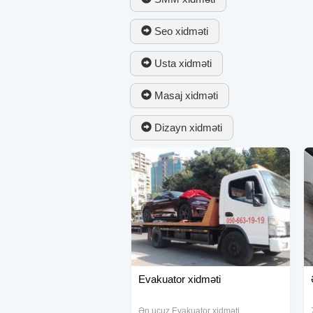
Seo xidməti
Usta xidməti
Masaj xidməti
Dizayn xidməti
Evakuator xidməti
Ən ucuz Evakuator xidməti