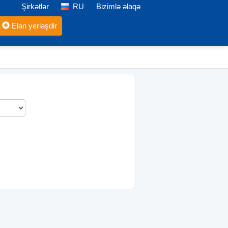
Şirkətlər
RU
Bizimlə əlaqə
Elan yerləşdir