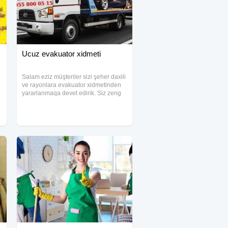
Ucuz evakuator xidmeti
Salam eziz müşteriler sizi şeher daxili
ve rayonlara evakuator xidmetinden
yararlanmaqa devet edirik. Siz zeng
edin, komeyinize en serfeli evakuator
gelecek, Tam tehlukesiz yuklerin ve
avtomobillerin dawinmasi Baki ve