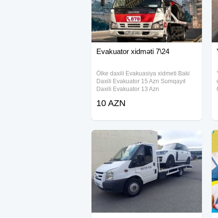
Evakuator xidməti 7\24
Ölke daxili Evakuasiya xidmeti Baki
Daxili Evakuator 15 Azn Sumqayıt
Daxili Evakuator 13 Azn
10 AZN