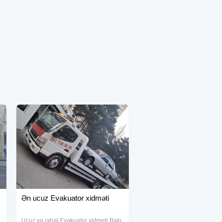
Ən ucuz Evakuator xidməti
Ucuz və rahat Evakuator xidmeti Bakı