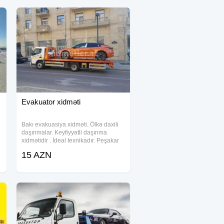
Evakuator xidməti
Bakı evakuasiya xidməti. Ölkə daxili
daşınmalar. Keyfiyyətli daşınma
xidmətidir . İdeal texnikadır. Peşakar
sürücüdür. Texnikaların və maşınların
15 AZN
daşınması mövcuddur. Qarabağa
daşınma mövcuddur. Qarabağın
bütün